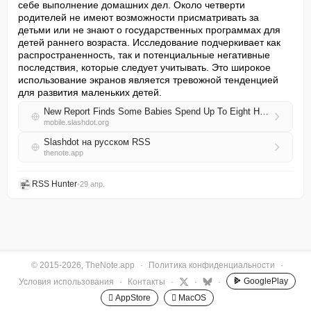
себе выполнение домашних дел. Около четверти 
родителей не имеют возможности присматривать за 
детьми или не знают о государственных программах для 
детей раннего возраста. Исследование подчеркивает как 
распространенность, так и потенциальные негативные 
последствия, которые следует учитывать. Это широкое 
использование экранов является тревожной тенденцией 
для развития маленьких детей.
New Report Finds Some Babies Spend Up To Eight Hours a Day on Screens
mobile.slashdot.org
Slashdot на русском RSS
thenote.app
RSS Hunter
•
29 апр.
© 2015-2026, TheNote.app
·
Политика конфиденциальности
·
GooglePlay
Условия использования
·
Контакты
·
·
·
 AppStore
 MacOS