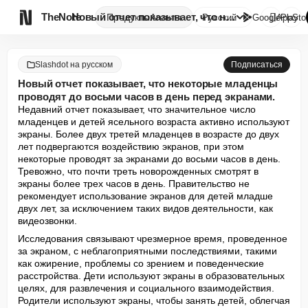

TheNote
Новый отчет показывает, что не...
Продукты
Агенты
Русский
GooglePlay
AppSto
Slashdot на русском
Подписаться
Новый отчет показывает, что некоторые младенцы
проводят до восьми часов в день перед экранами.
Недавний отчет показывает, что значительное число 
младенцев и детей ясельного возраста активно используют 
экраны. Более двух третей младенцев в возрасте до двух 
лет подвергаются воздействию экранов, при этом 
некоторые проводят за экранами до восьми часов в день. 
Тревожно, что почти треть новорожденных смотрят в 
экраны более трех часов в день. Правительство не 
рекомендует использование экранов для детей младше 
двух лет, за исключением таких видов деятельности, как 
видеозвонки.
Исследования связывают чрезмерное время, проведенное 
за экраном, с неблагоприятными последствиями, такими 
как ожирение, проблемы со зрением и поведенческие 
расстройства. Дети используют экраны в образовательных 
целях, для развлечения и социального взаимодействия. 
Родители используют экраны, чтобы занять детей, облегчая 