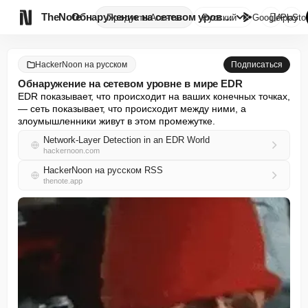

TheNote
Обнаружение на сетевом уровне ...
Продукты
Агенты
Русский
GooglePlay
AppSto
HackerNoon на русском
Подписаться
Обнаружение на сетевом уровне в мире EDR
EDR показывает, что происходит на ваших конечных точках, 
— сеть показывает, что происходит между ними, а 
злоумышленники живут в этом промежутке.
Network-Layer Detection in an EDR World
hackernoon.com
HackerNoon на русском RSS
thenote.app