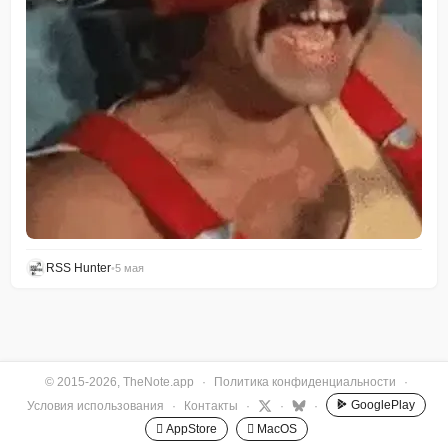
RSS Hunter
•
5 мая
© 2015-2026, TheNote.app
·
Политика конфиденциальности
·
GooglePlay
Условия использования
·
Контакты
·
·
·
 AppStore
 MacOS