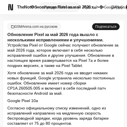

TheNote
Обновление Pixel за май 2026 г...
Продукты
Агенты
Русский
GooglePlay
AppSto
GSMArena.com на русском
Подписаться
Обновление Pixel за май 2026 года вышло с
несколькими исправлениями и улучшениями.
Устройства Pixel от Google сейчас получают обновление за 
май 2026 года, которое включает в себя несколько 
исправлений ошибок и другие улучшения. Обновление в 
настоящее время развертывается на Pixel 7a и более 
поздних версиях, а также на Pixel Tablet.
Хотя обновление за май 2026 года не вводит никаких 
новых функций, Google устранила несколько постоянных 
ошибок. Обновление имеет номер сборки 
CP1A.260505.005 и включает в себя последний патч 
безопасности Android за май.
Google Pixel 10a
Согласно официальному списку изменений, одно из 
исправлений направлено на медленную скорость 
беспроводной зарядки, когда уровень заряда батареи 
составляет от 75 до 80 процентов.