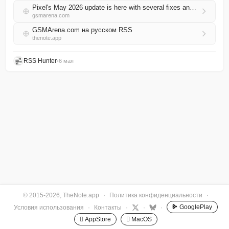
Pixel's May 2026 update is here with several fixes and improvements
gsmarena.com
GSMArena.com на русском RSS
thenote.app
RSS Hunter
•
6 мая
© 2015-2026, TheNote.app
·
Политика конфиденциальности
·
GooglePlay
Условия использования
·
Контакты
·
·
·
 AppStore
 MacOS