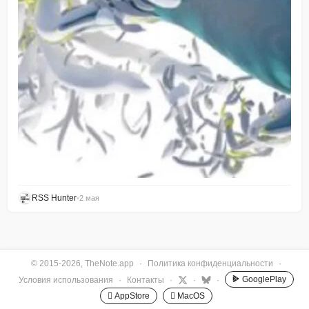
RSS Hunter
•
2 мая
© 2015-2026, TheNote.app
·
Политика конфиденциальности
·
GooglePlay
Условия использования
·
Контакты
·
·
·
 AppStore
 MacOS