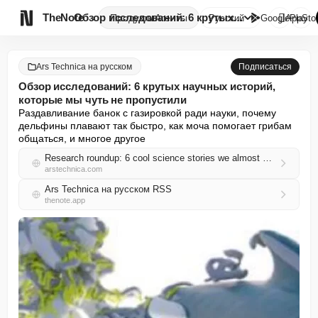

TheNote
Обзор исследований: 6 крутых н...
Продукты
Агенты
Русский
GooglePlay
AppSto
Ars Technica на русском
Подписаться
Обзор исследований: 6 крутых научных историй,
которые мы чуть не пропустили
Раздавливание банок с газировкой ради науки, почему 
дельфины плавают так быстро, как моча помогает грибам 
общаться, и многое другое
Research roundup: 6 cool science stories we almost missed
arstechnica.com
Ars Technica на русском RSS
thenote.app