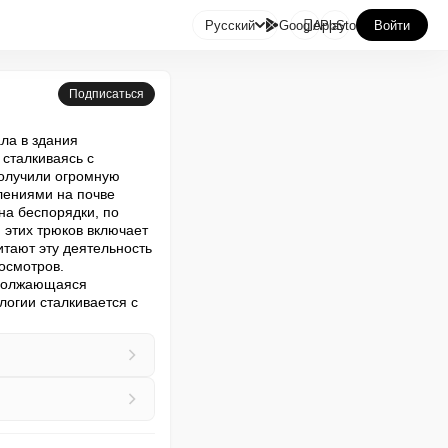

Русский
GooglePlay
AppStore
Войти
Подписаться
ла в здания 
сталкиваясь с 
олучили огромную 
лениями на почве 
а беспорядки, по 
этих трюков включает 
тают эту деятельность 
осмотров. 
должающаяся 
огии сталкивается с 