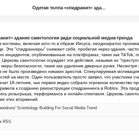
Одетая толпа «спидранит» здани...
анит» здание саентологии ради социальной медиа-тренда
 костюмы, включая кого-то в образе Иисуса, неоднократно проника
е. Эти "спидраннеры" снимают себя, пробегая через здания, часто 
их инцидентов, опубликованные на платформах, таких как TikTok, п
 Церковь саентологии осуждает эти действия, называя их "преступ
 меры безопасности, такие как удаление дверных ручек. Несмотря н
в не было произведено никаких арестов. Спекулируемая мотивация 
стей на месте. Один пользователь просто заявил, что участники счи
ачат 18-летним, чье первое видео собрало огромное количество пр
ривела к созданию реконструкции спидраннинга в Roblox. Эта про
есь розыгрыша, перформанса и онлайн-спектакля. Церковь саентол
я этих вторжений.
edruns' Scientology Building For Social Media Trend
ом RSS