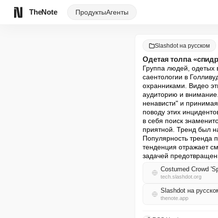
TheNote
Продукты
Агенты
Slashdot на русском
Одетая толпа «спидр
Группа людей, одетых в
саентологии в Голливуд
охранниками. Видео эт
аудиторию и внимание.
ненависти" и принимая
поводу этих инциденто
в себя поиск знаменито
приятной. Тренд был н
Популярность тренда п
тенденция отражает см
задачей предотвращени
Costumed Crowd 'Spe
tech.slashdot.org
Slashdot на русск
thenote.app