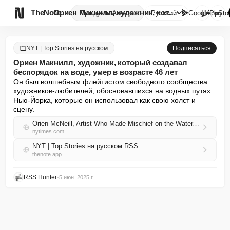

TheNote
Ориен Макнилл, художник, котор...
Продукты
Агенты
Русский
GooglePlay
AppSto
NYT | Top Stories на русском
Подписаться
Ориен Макнилл, художник, который создавал
беспорядок на воде, умер в возрасте 46 лет
Он был волшебным флейтистом свободного сообщества 
художников-любителей, обосновавшихся на водных путях 
Нью-Йорка, которые он использовал как свою холст и 
сцену.
Orien McNeill, Artist Who Made Mischief on the Water, Dies at 46
nytimes.com
NYT | Top Stories на русском RSS
thenote.app
RSS Hunter
•
5 июн. 2025 г.