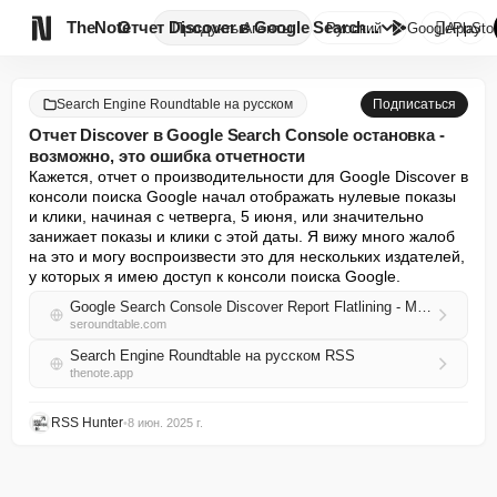

TheNote
Отчет Discover в Google Search...
Продукты
Агенты
Русский
GooglePlay
AppSto
Search Engine Roundtable на русском
Подписаться
Отчет Discover в Google Search Console остановка -
возможно, это ошибка отчетности
Кажется, отчет о производительности для Google Discover в 
консоли поиска Google начал отображать нулевые показы 
и клики, начиная с четверга, 5 июня, или значительно 
занижает показы и клики с этой даты. Я вижу много жалоб 
на это и могу воспроизвести это для нескольких издателей, 
у которых я имею доступ к консоли поиска Google.
Google Search Console Discover Report Flatlining - Might Be A Reporting Bug
seroundtable.com
Search Engine Roundtable на русском RSS
thenote.app
RSS Hunter
•
8 июн. 2025 г.