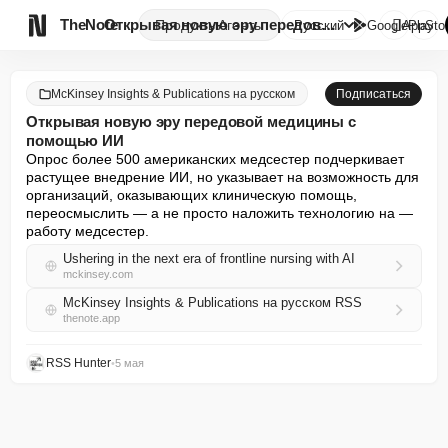

TheNote
Открывая новую эру передовой м...
Продукты
Агенты
Русский
GooglePlay
AppSto
McKinsey Insights & Publications на русском
Подписаться
Открывая новую эру передовой медицины с
помощью ИИ
Опрос более 500 американских медсестер подчеркивает 
растущее внедрение ИИ, но указывает на возможность для 
организаций, оказывающих клиническую помощь, 
переосмыслить — а не просто наложить технологию на — 
работу медсестер.
Ushering in the next era of frontline nursing with AI
mckinsey.com
McKinsey Insights & Publications на русском RSS
thenote.app
RSS Hunter
•
5 мая