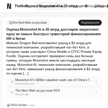

TheNote
Оценка Moonshot AI в 20 млрд д...
Продукты
Агенты
Русский
GooglePlay
AppSto
The Next Web на русском
Подписаться
Оценка Moonshot AI в 20 млрд долларов закрепляет
одну из самых быстрых траекторий финансирования
ИИ в Китае
Meituan Dragon Ball возглавляет раунд в $2 млрд для 
пекинской компании, разработавшей чат-бот Kimi, в 
котором также участвуют China Mobile и CITIC Private Equity 
Funds. Оценка составляет примерно семь раз больше 
суммы, которую Moonshot имела шестнадцать месяцев 
назад. Moonshot AI, пекинская компания, разработавшая 
чат-бот Kimi, завершает раунд финансирования в $2 млрд 
по оценке […]
Moonshot AI’s $20bn valuation seals one of China’s fastest AI funding trajectories
thenextweb.com
The Next Web на русском RSS
thenote.app
RSS Hunter
•
7 мая