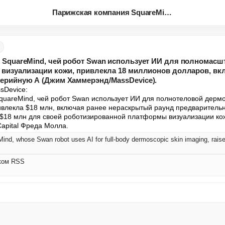
Парижская компания SquareMind,...
 SquareMind, чей робот Swan использует ИИ для полномасш
визуализации кожи, привлекла 18 миллионов долларов, вк
ерийную А (Джим Хаммерэнд/MassDevice).
Device:

uareMind, чей робот Swan использует ИИ для полнотеловой дермо
ивлекла $18 млн, включая ранее нераскрытый раунд предварительн
$18 млн для своей роботизированной платформы визуализации кож
Capital Фреда Молла.
ком RSS