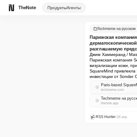
TheNote
Продукты
Агенты
Techmeme на русском
Парижская компания
дерматоскопической 
разглашаемую предс
Джим Хаммеранд / Mass
Парижская компания Sq
визуализации кожи, пр
SquareMind привлекла 
инвестиции от Sonder 
techmeme.com
Techmeme на русс
thenote.app
RSS Hunter
•
28 апр.