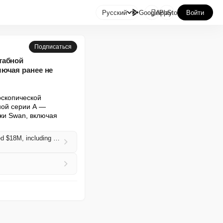

Русский
GooglePlay
AppStore
Войти
Подписаться
табной
лючая ранее не
скопической 
ой серии А — 
и Swan, включая 
Paris-based SquareMind, whose Swan robot uses AI for full-body dermoscopic skin imaging, raised $18M, including a previously undisclosed pre-Series A (Jim Hammerand/MassDevice)