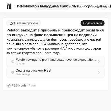

TheNote
Peloton выходит в прибыль и пр...
Продукты
Агенты
Русский
GooglePlay
AppSto
Quartz на русском
Подписаться
Peloton выходит в прибыль и превосходит ожидания
по выручке на фоне повышения цен на подписки
Компания, занимающаяся фитнесом, сообщила о чистой 
прибыли в размере 26,4 миллиона долларов, что 
компенсирует убыток в размере 47,7 миллиона долларов 
за тот же квартал прошлого года.
Peloton swings to profit and beats revenue expectations as subscription prices rise
qz.com
Quartz на русском RSS
thenote.app
RSS Hunter
•
7 мая