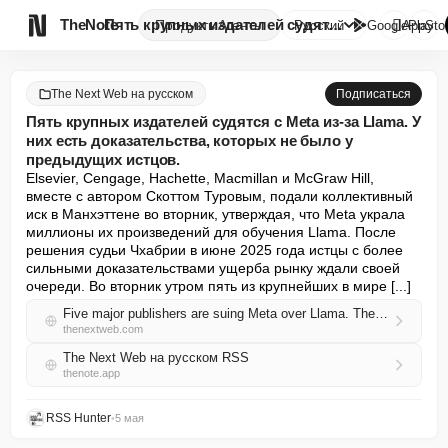

TheNote
Пять крупных издателей судятся...
Продукты
Агенты
Русский
GooglePlay
AppSto
The Next Web на русском
Подписаться
Пять крупных издателей судятся с Meta из-за Llama. У
них есть доказательства, которых не было у
предыдущих истцов.
Elsevier, Cengage, Hachette, Macmillan и McGraw Hill, 
вместе с автором Скоттом Туровым, подали коллективный 
иск в Манхэттене во вторник, утверждая, что Meta украла 
миллионы их произведений для обучения Llama. После 
решения судьи Чхабрии в июне 2025 года истцы с более 
сильными доказательствами ущерба рынку ждали своей 
очереди. Во вторник утром пять из крупнейших в мире [...]
Five major publishers are suing Meta over Llama. They have evidence that the previous plaintiffs did not.
thenextweb.com
The Next Web на русском RSS
thenote.app
RSS Hunter
•
5 мая