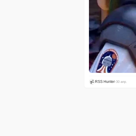
RSS Hunter
•
30 апр.