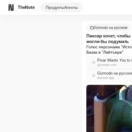
TheNote
Продукты
Агенты
Gizmodo на русском
Пиксар хочет, чтобы
могли бы подумать
Голос персонажа "Истор
Базза в "Лайтъере".
Pixar Wants You to 
gizmodo.com
Gizmodo на русск
thenote.app