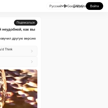

Русский
GooglePlay
AppStore
Войти
Подписаться
й неудобной, как вы
озвучил другую версию 
u’d Think