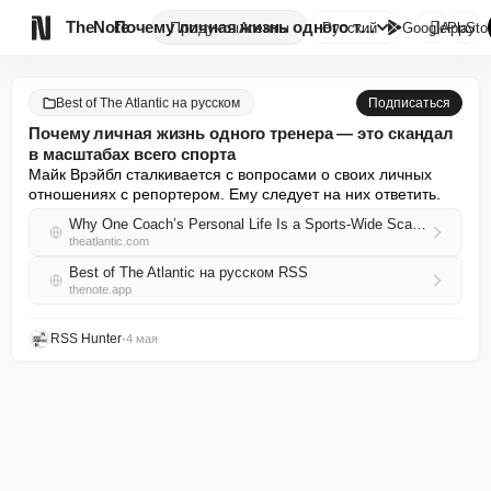

TheNote
Почему личная жизнь одного тре...
Продукты
Агенты
Русский
GooglePlay
AppSto
Best of The Atlantic на русском
Подписаться
Почему личная жизнь одного тренера — это скандал
в масштабах всего спорта
Майк Врэйбл сталкивается с вопросами о своих личных 
отношениях с репортером. Ему следует на них ответить.
Why One Coach’s Personal Life Is a Sports-Wide Scandal
theatlantic.com
Best of The Atlantic на русском RSS
thenote.app
RSS Hunter
•
4 мая