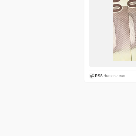
RSS Hunter
•
7 мая