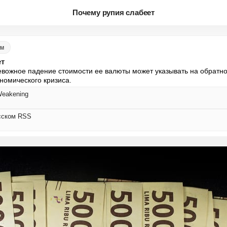
Почему рупия слабеет
ом
ет
ревожное падение стоимости ее валюты может указывать на обратно
ономического кризиса.
Weakening
усском RSS