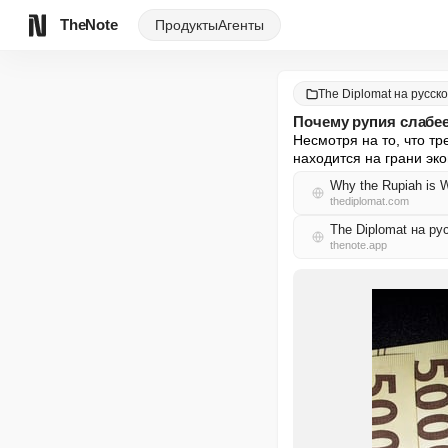
TheNote
Продукты
Агенты
The Diplomat на русск
Почему рупия слабе
Несмотря на то, что т
находится на грани эк
Why the Rupiah is 
thediplomat.com
The Diplomat на р
thenote.app