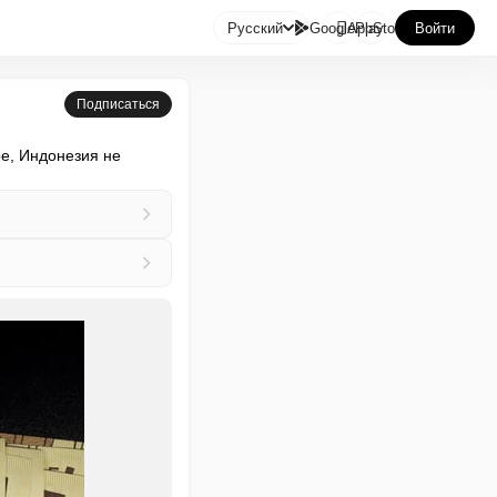

Русский
GooglePlay
AppStore
Войти
Подписаться
е, Индонезия не 