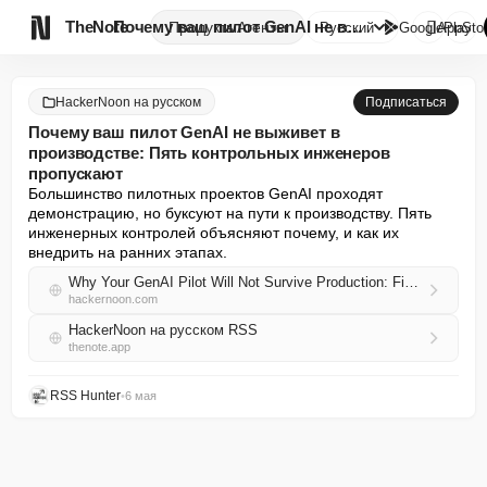

TheNote
Почему ваш пилот GenAI не выжи...
Продукты
Агенты
Русский
GooglePlay
AppSto
HackerNoon на русском
Подписаться
Почему ваш пилот GenAI не выживет в
производстве: Пять контрольных инженеров
пропускают
Большинство пилотных проектов GenAI проходят 
демонстрацию, но буксуют на пути к производству. Пять 
инженерных контролей объясняют почему, и как их 
внедрить на ранних этапах.
Why Your GenAI Pilot Will Not Survive Production: Five Controls Engineers Skip
hackernoon.com
HackerNoon на русском RSS
thenote.app
RSS Hunter
•
6 мая