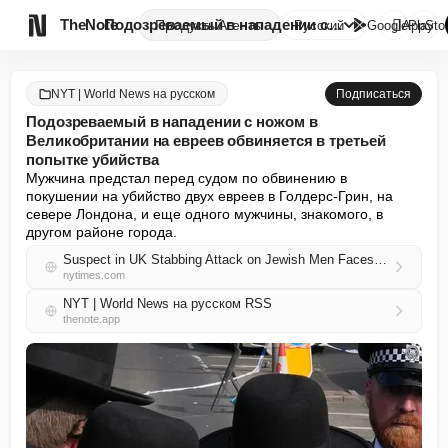

TheNote
Подозреваемый в нападении с но...
Продукты
Агенты
Русский
GooglePlay
AppSto
NYT | World News на русском
Подписаться
Подозреваемый в нападении с ножом в
Великобритании на евреев обвиняется в третьей
попытке убийства
Мужчина предстал перед судом по обвинению в 
покушении на убийство двух евреев в Голдерс-Грин, на 
севере Лондона, и еще одного мужчины, знакомого, в 
другом районе города.
Suspect in UK Stabbing Attack on Jewish Men Faces Third Attempted Murder Charge
nytimes.com
NYT | World News на русском RSS
thenote.app