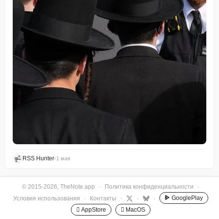
RSS Hunter
•
1 мая
© 2015-2026, TheNote.app
·
Политика конфиденциальности
·
GooglePlay
Условия использования
·
Контакты
·
·
·
 AppStore
 MacOS