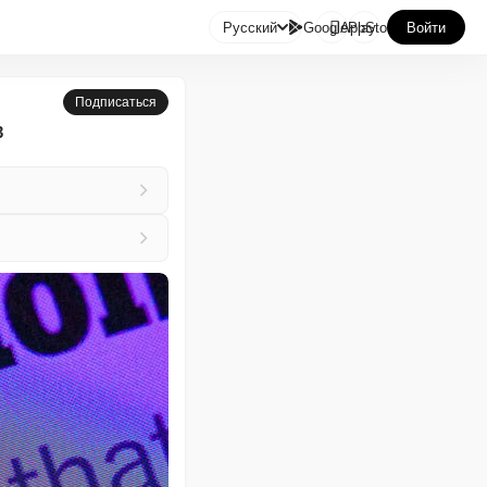

Русский
GooglePlay
AppStore
Войти
Подписаться
3