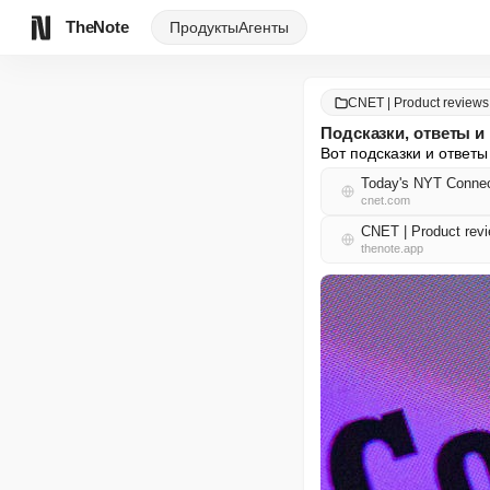
TheNote
Продукты
Агенты
CNET | Product reviews,
Подсказки, ответы и
Вот подсказки и ответы
Today's NYT Connect
cnet.com
CNET | Product revi
thenote.app