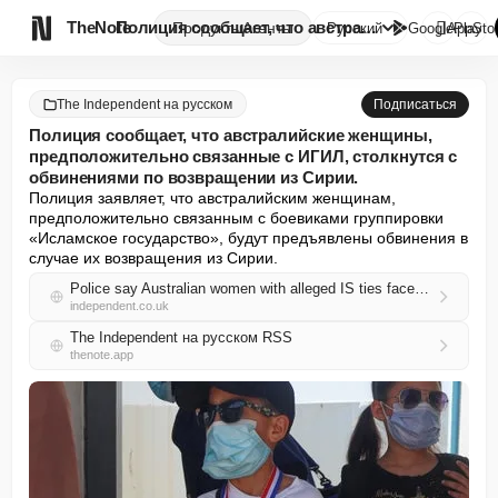

TheNote
Полиция сообщает, что австрали...
Продукты
Агенты
Русский
GooglePlay
AppSto
The Independent на русском
Подписаться
Полиция сообщает, что австралийские женщины,
предположительно связанные с ИГИЛ, столкнутся с
обвинениями по возвращении из Сирии.
Полиция заявляет, что австралийским женщинам, 
предположительно связанным с боевиками группировки 
«Исламское государство», будут предъявлены обвинения в 
случае их возвращения из Сирии.
Police say Australian women with alleged IS ties face charges on return from Syria
independent.co.uk
The Independent на русском RSS
thenote.app