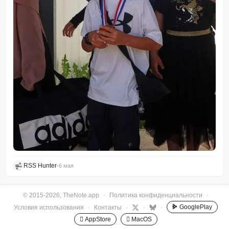
RSS Hunter
•
6 мая
© 2015-2026, TheNote.app
·
Политика конфиденциальности
·
GooglePlay
Условия использования
·
Контакты
·
·
·
 AppStore
 MacOS