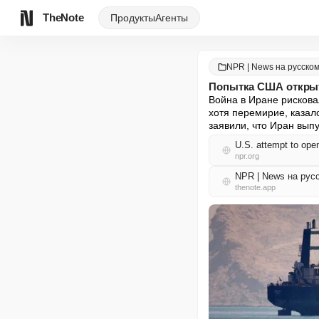
TheNote
Продукты
Агенты
NPR | News на русско
Попытка США открыт
Война в Иране рискова
хотя перемирие, казал
заявили, что Иран вып
U.S. attempt to open
npr.org
NPR | News на рус
thenote.app