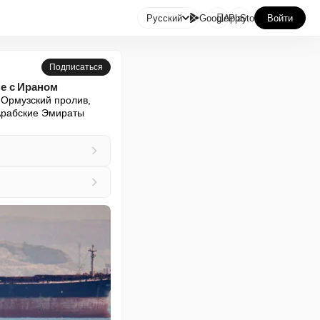

Русский
GooglePlay
AppStore
Войти
Подписаться
е с Ираном
Ормузский пролив, 
Арабские Эмираты 