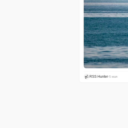
RSS Hunter
•
5 мая