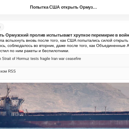
Попытка США открыть Ормузский ...
м
ь Ормузский пролив испытывает хрупкое перемирие в войн
ла вспыхнуть вновь после того, как США попытались силой открыть 
ось, соблюдалось во вторник, даже после того, как Объединенные 
устил по ним ракеты и беспилотники.
 Strait of Hormuz tests fragile Iran war ceasefire
ском RSS