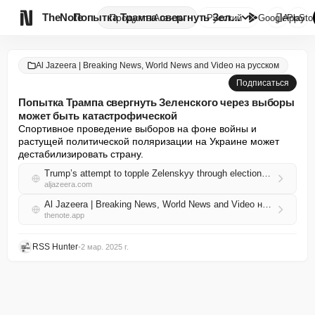

TheNote
Попытка Трампа свергнуть Зелен...
Продукты
Агенты
Русский
GooglePlay
AppSto
Al Jazeera | Breaking News, World News and Video на русском
Подписаться
Попытка Трампа свергнуть Зеленского через выборы
может быть катастрофической
Спортивное проведение выборов на фоне войны и 
растущей политической поляризации на Украине может 
дестабилизировать страну.
Trump’s attempt to topple Zelenskyy through elections could be catastrophic
aljazeera.com
Al Jazeera | Breaking News, World News and Video на русском RSS
thenote.app
RSS Hunter
•
2 мар. 2025 г.