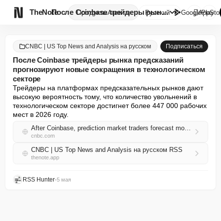

TheNote
После Coinbase трейдеры рынка ...
Продукты
Агенты
Русский
GooglePlay
AppSto
CNBC | US Top News and Analysis на русском
Подписаться
После Coinbase трейдеры рынка предсказаний
прогнозируют новые сокращения в технологическом
секторе
Трейдеры на платформах предсказательных рынков дают 
высокую вероятность тому, что количество увольнений в 
технологическом секторе достигнет более 447 000 рабочих 
мест в 2026 году.
After Coinbase, prediction market traders forecast more tech layoffs ahead
cnbc.com
CNBC | US Top News and Analysis на русском RSS
thenote.app
RSS Hunter
•
5 мая