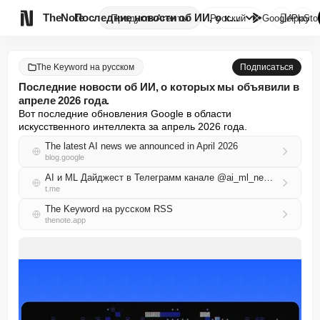

TheNote
Последние новости об ИИ, о кот...
Продукты
Агенты
Русский
GooglePlay
AppSto
The Keyword на русском
Подписаться
Последние новости об ИИ, о которых мы объявили в
апреле 2026 года.
Вот последние обновления Google в области 
искусственного интеллекта за апрель 2026 года.
The latest AI news we announced in April 2026
blog.google
AI и ML Дайджест в Телеграмм канале @ai_ml_news_ru
t.me
The Keyword на русском RSS
thenote.app