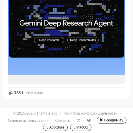
RSS Hunter
•
4 мая
© 2015-2026, TheNote.app
·
Политика конфиденциальности
·
GooglePlay
Условия использования
·
Контакты
·
·
·
 AppStore
 MacOS