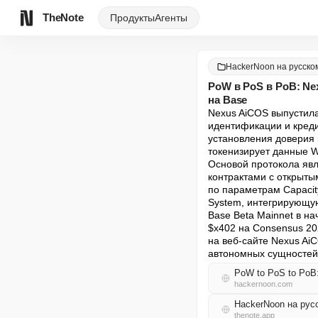
TheNote
Продукты
Агенты
HackerNoon на русско
PoW в PoS в PoB: Ne
на Base
Nexus AiCOS выпустила
идентификации и кредит
установления доверия к
токенизирует данные We
Основой протокола явл
контрактами с открыты
по параметрам Capacity,
System, интегрирующую 
Base Beta Mainnet в на
$x402 на Consensus 20
на веб-сайте Nexus Ai
автономных сущностей
PoW to PoS to PoB:
hackernoon.com
HackerNoon на ру
thenote.app