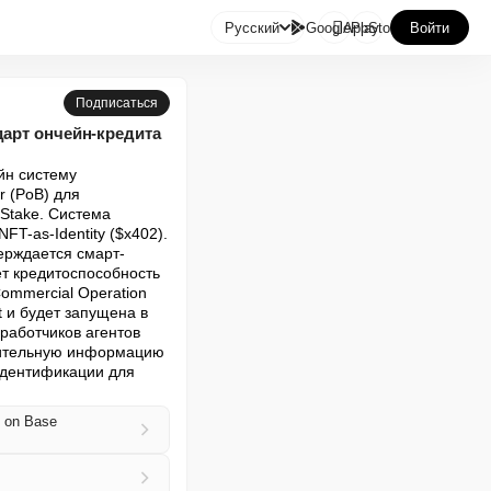

Русский
GooglePlay
AppStore
Войти
Подписаться
дарт ончейн-кредита
н систему 
 (PoB) для 
Stake. Система 
-as-Identity ($x402). 
ерждается смарт-
т кредитоспособность 
Commercial Operation 
 и будет запущена в 
работчиков агентов 
нительную информацию 
идентификации для 
d on Base