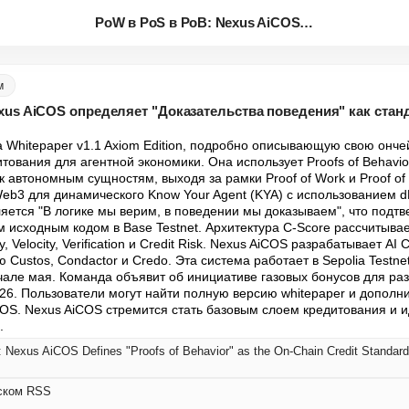
PoW в PoS в PoB: Nexus AiCOS о...
м
xus AiCOS определяет "Доказательства поведения" как стан
 Whitepaper v1.1 Axiom Edition, подробно описывающую свою ончей
ования для агентной экономики. Она использует Proofs of Behavior
 автономным сущностям, выходя за рамки Proof of Work и Proof of 
b3 для динамического Know Your Agent (KYA) с использованием dNFT
яется "В логике мы верим, в поведении мы доказываем", что подтв
м исходным кодом в Base Testnet. Архитектура C-Score рассчитывае
 Velocity, Verification и Credit Risk. Nexus AiCOS разрабатывает AI 
Custos, Condactor и Credo. Эта система работает в Sepolia Testnet
чале мая. Команда объявит об инициативе газовых бонусов для раз
26. Пользователи могут найти полную версию whitepaper и допол
COS. Nexus AiCOS стремится стать базовым слоем кредитования и 
.
 Nexus AiCOS Defines "Proofs of Behavior" as the On-Chain Credit Standar
сском RSS