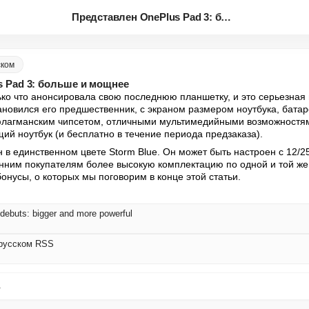
Представлен OnePlus Pad 3: бол...
ском
 Pad 3: больше и мощнее
ко что анонсировала свою последнюю планшетку, и это серьезная 
ановился его предшественник, с экраном размером ноутбука, батаре
 флагманским чипсетом, отличными мультимедийными возможностям
щий ноутбук (и бесплатно в течение периода предзаказа).
 в единственном цвете Storm Blue. Он может быть настроен с 12/256
нним покупателям более высокую комплектацию по одной и той же ц
онусы, о которых мы поговорим в конце этой статьи.
ebuts: bigger and more powerful
русском RSS
.