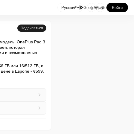

Русский
GooglePlay
AppStore
Войти
Подписаться
модель. OnePlus Pad 3 
ей, которая 
и и возможностью 
 ГБ или 16/512 ГБ, и 
ене в Европе - €599. 