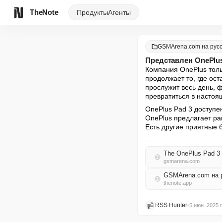
TheNote
Продукты
Агенты
GSMArena.com на рус
Представлен OnePlus
Компания OnePlus толь
продолжает то, где ост
прослужит весь день,
превратиться в настоя
OnePlus Pad 3 доступен
OnePlus предлагает ра
Есть другие приятные б
...
The OnePlus Pad 3 d
gsmarena.com
GSMArena.com на 
thenote.app
RSS Hunter
•
5 июн. 2025 г