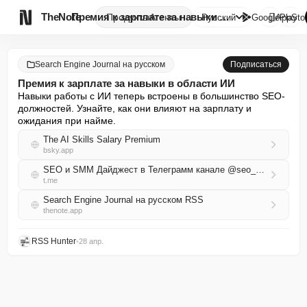

TheNote
Премия к зарплате за навыки в ...
Продукты
Агенты
Русский
GooglePlay
AppSto
Search Engine Journal на русском
Подписаться
Премия к зарплате за навыки в области ИИ
Навыки работы с ИИ теперь встроены в большинство SEO-
должностей. Узнайте, как они влияют на зарплату и 
ожидания при найме.
The AI Skills Salary Premium
bsky.app
SEO и SMM Дайджест в Телеграмм канале @seo_smm_news
t.me
Search Engine Journal на русском RSS
thenote.app
RSS Hunter
•
28 апр.