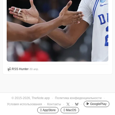
RSS Hunter
•
30 апр.
© 2015-2026, TheNote.app
·
Политика конфиденциальности
·
GooglePlay
Условия использования
·
Контакты
·
·
·
 AppStore
 MacOS