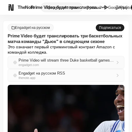

TheNote
Prime Video будет транслироват...
Продукты
Агенты
Русский
GooglePlay
AppSto
Engadget на русском
Подписаться
Prime Video будет транслировать три баскетбольных
матча команды "Дьюк" в следующем сезоне
Это означает первый стриминговый контракт Amazon с 
командой колледжа.
Prime Video will stream three Duke basketball games next season
engadget.com
Engadget на русском RSS
thenote.app