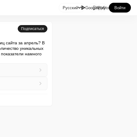

Русский
GooglePlay
AppStore
Войти
Подписаться
ц сайта за апрель? В 
оличество уникальных 
показатели намного 