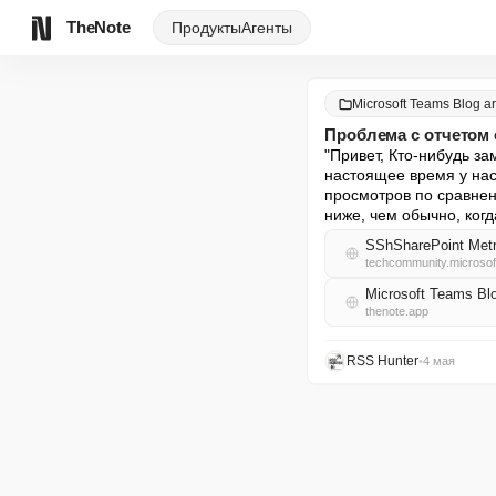
TheNote
Продукты
Агенты
Microsoft Teams Blog ar
Проблема с отчетом 
"Привет, Кто-нибудь з
настоящее время у нас
просмотров по сравнен
ниже, чем обычно, когд
SShSharePoint Metr
techcommunity.microso
Microsoft Teams Bl
thenote.app
RSS Hunter
•
4 мая