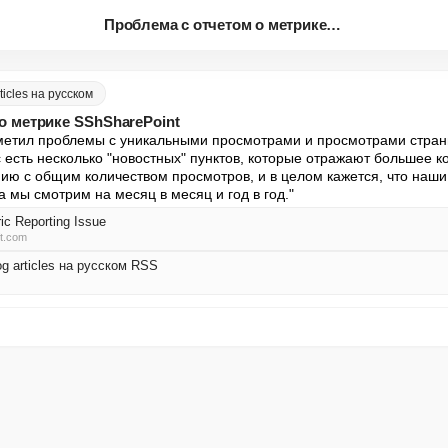
Проблема с отчетом о метрике S...
ticles на русском
о метрике SShSharePoint
аметил проблемы с уникальными просмотрами и просмотрами страни
 есть несколько "новостных" пунктов, которые отражают большее к
ию с общим количеством просмотров, и в целом кажется, что наши 
а мы смотрим на месяц в месяц и год в год."
ic Reporting Issue
ft.com
og articles на русском RSS