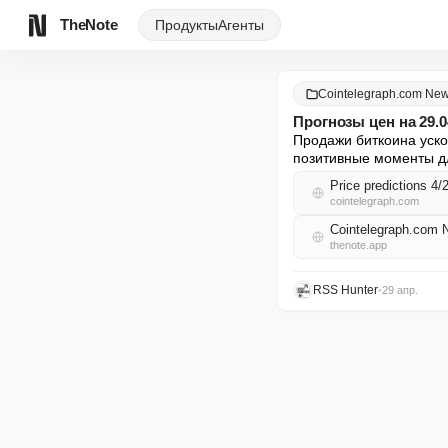
TheNote
Продукты
Агенты
Cointelegraph.com New
Прогнозы цен на 29.
Продажи биткоина уско
позитивные моменты дл
Price predictions
cointelegraph.com
Cointelegraph.com
thenote.app
RSS Hunter
•
29 апр.