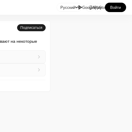

Русский
GooglePlay
AppStore
Войти
Подписаться
вают на некоторые 