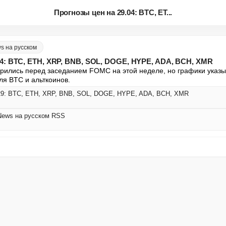
Прогнозы цен на 29.04: BTC, ET...
s на русском
04: BTC, ETH, XRP, BNB, SOL, DOGE, HYPE, ADA, BCH, XMR
рились перед заседанием FOMC на этой неделе, но графики указы
я BTC и альткоинов.
 4/29: BTC, ETH, XRP, BNB, SOL, DOGE, HYPE, ADA, BCH, XMR
 News на русском RSS