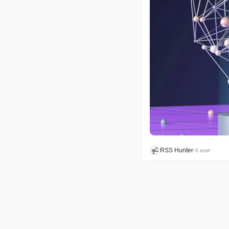
RSS Hunter
•
6 мая