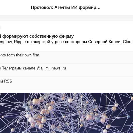
Протокол: Агенты ИИ формируют ...
И формируют собственную фирму
nglow, Ripple о хакерской угрозе со стороны Северной Кореи, Cloudf
nts form their own firm
в Телеграмм канале @ai_ml_news_ru
ом RSS