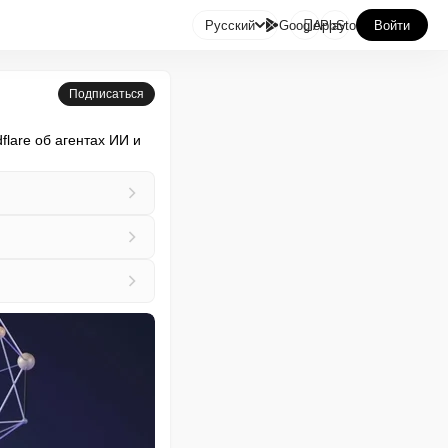

Русский
GooglePlay
AppStore
Войти
Подписаться
lare об агентах ИИ и 