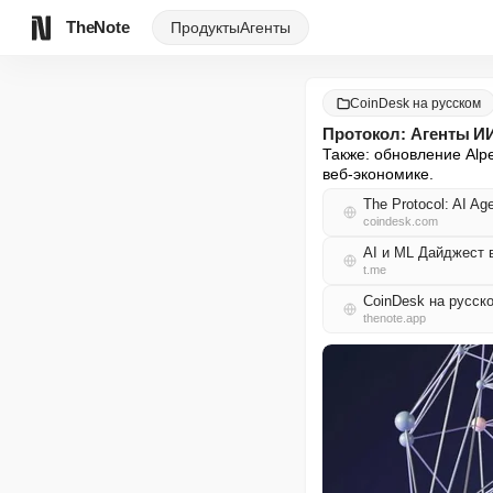
TheNote
Продукты
Агенты
CoinDesk на русском
Протокол: Агенты И
Также: обновление Alpe
веб-экономике.
The Protocol: AI Age
coindesk.com
AI и ML Дайджест 
t.me
CoinDesk на русск
thenote.app