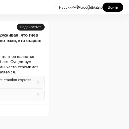

Русский
GooglePlay
AppStore
Войти
Подписаться
руживая, что гнев
о теми, кто старше
то гнев является 
лет. Существует 
ы часто стремимся 
вляемся.
A working paper uses an LLM to analyze political discourse on X, finding that anger is the dominant emotion expressed by US users, especially those over 65 (Tim Harford/Financial Times)