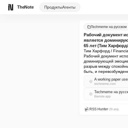
TheNote
Продукты
Агенты
Techmeme на русском
Рабочий документ ис
является доминирую
65 лет (Тим Харфорд/F
Тим Харфорд / Financial
Рабочий документ испол
доминирующей эмоцией,
разрыв между спокойн
быть, и перевозбужде
techmeme.com
Techmeme на русс
thenote.app
RSS Hunter
•
29 апр.