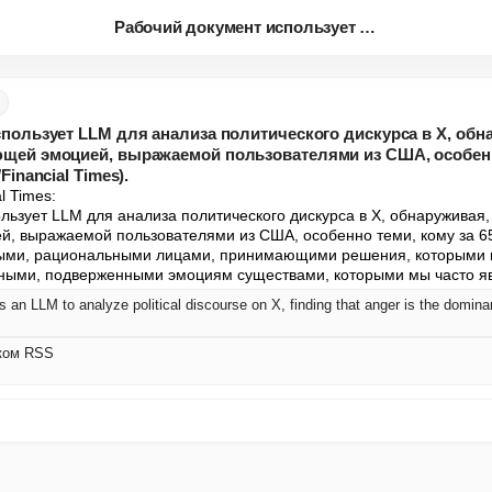
Рабочий документ использует LL...
пользует LLM для анализа политического дискурса в X, обна
щей эмоцией, выражаемой пользователями из США, особенн
inancial Times).
 Times:

ьзует LLM для анализа политического дискурса в X, обнаруживая, ч
 выражаемой пользователями из США, особенно теми, кому за 65 
ыми, рациональными лицами, принимающими решения, которыми м
нными, подверженными эмоциям существами, которыми мы часто я
ком RSS