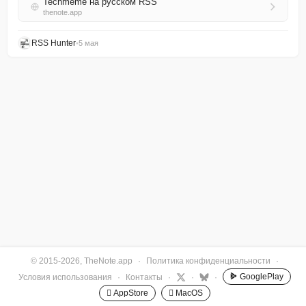
Techmeme на русском RSS
thenote.app
RSS Hunter
•
5 мая
© 2015-2026, TheNote.app
·
Политика конфиденциальности
·
GooglePlay
Условия использования
·
Контакты
·
·
·
 AppStore
 MacOS