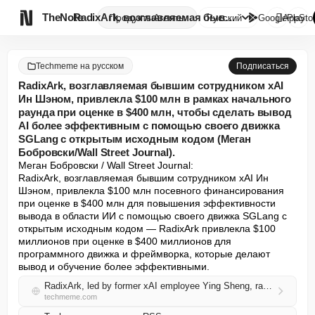

TheNote
RadixArk, возглавляемая бывшим...
Продукты
Агенты
Русский
GooglePlay
AppSto
Techmeme на русском
Подписаться
RadixArk, возглавляемая бывшим сотрудником xAI
Ин Шэном, привлекла $100 млн в рамках начального
раунда при оценке в $400 млн, чтобы сделать вывод
AI более эффективным с помощью своего движка
SGLang с открытым исходным кодом (Меган
Бобровски/Wall Street Journal).
Меган Бобровски / Wall Street Journal:

RadixArk, возглавляемая бывшим сотрудником xAI Ин 
Шэном, привлекла $100 млн посевного финансирования 
при оценке в $400 млн для повышения эффективности 
вывода в области ИИ с помощью своего движка SGLang с 
открытым исходным кодом — RadixArk привлекла $100 
миллионов при оценке в $400 миллионов для 
программного движка и фреймворка, которые делают 
вывод и обучение более эффективными.
RadixArk, led by former xAI employee Ying Sheng, raised a $100M seed at a $400M valuation to make AI inference more efficient via its open-source SGLang engine (Meghan Bobrowsky/Wall Street Journal)
techmeme.com