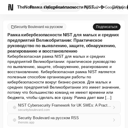

TheNote
Рамка кибербезопасности NIST д...
Продукты
Агенты
Русский
GooglePlay
AppSto
Security Boulevard на русском
Подписаться
Рамка кибербезопасности NIST для малых и средних
предприятий Великобритании: Практическое
руководство по выявлению, защите, обнаружению,
реагированию и восстановлению
Кибербезопасная рамка NIST для малых и средних 
предприятий Великобритании: практическое руководство 
по выявлению, защите, обнаружению, реагированию и 
восстановлению. Кибербезопасная рамка NIST является 
полезным способом организации работы по 
кибербезопасности вокруг бизнес-рисков. Для малых и 
средних предприятий Великобритании это имеет значение, 
потому что большинство команд не имеют времени или 
бюджета, чтобы сделать все сразу. Рамка дает вам […]
NIST Cybersecurity Framework for UK SMEs: A Practical Guide to Identify, Protect, Detect, Respond, and Recover
securityboulevard.com
Security Boulevard на русском RSS
thenote.app