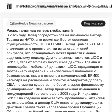

TheNote
Раскол альянса теперь глобальн...
Продукты
Агенты
Русский
GooglePlay
AppSto
ZeroHedge News на русском
Подписаться
Раскол альянса теперь глобальный
В 2026 году Запад сосредоточился на возможном выходе 
Трампа из НАТО, в то время как Восток оценивал 
функциональность ШОС и БРИКС. Выход Трампа из НАТО 
сталкивается с препятствиями из-за ограничений 
Конгресса, что потенциально может привести к менее 
радикальному подходу. Другие альянсы, такие как ШОС и 
БРИКС, теряют эффективность из-за действий Трампа и 
меняющейся глобальной динамики. ШОС, страдающая от 
внутреннего недоверия и неисполнимых положений о 
безопасности, стала в основном символической. БРИКС, 
несмотря на расширение и попытки альтернатив доллару 
США, не смогла существенно бросить вызов финансовому 
доминированию США. Автор предсказывал изменения в 
международной торговле еще в 2008 году. Инициатива 
БРИКС по созданию новой валюты провалилась, китайская 
валюта ослабла, а доллар США остается доминирующим. 
Действия Трампа также направлены против Организации 
Объединенных Наций, уменьшая ее роль и влияние. Это 