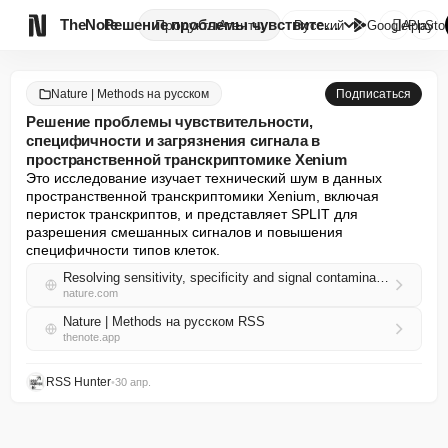

TheNote
Решение проблемы чувствительно...
Продукты
Агенты
Русский
GooglePlay
AppSto
Nature | Methods на русском
Подписаться
Решение проблемы чувствительности,
специфичности и загрязнения сигнала в
пространственной транскриптомике Xenium
Это исследование изучает технический шум в данных 
пространственной транскриптомики Xenium, включая 
перисток транскриптов, и представляет SPLIT для 
разрешения смешанных сигналов и повышения 
специфичности типов клеток.
Resolving sensitivity, specificity and signal contamination in Xenium spatial transcriptomics
nature.com
Nature | Methods на русском RSS
thenote.app
RSS Hunter
•
30 апр.