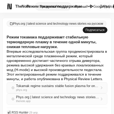

TheNote
Режим токамака поддерживает ст...
Продукты
Агенты
Русский
GooglePlay
AppSto
Phys.org | latest science and technology news stories на русском
Подписаться
Режим токамака поддерживает стабильную
термоядерную плазму в течение одной минуты,
снижая тепловые нагрузки.
Впервые исследовательская группа продемонстрировала в 
металлической среде плазменный режим, который 
одновременно достигает частичного отрыва дивертора, 
режима высокой удержания без краевых локализованных 
мод (H-mode) и высокой производительности педестала. 
Этот интегрированный режим поддерживался в течение 
минуты, и работа опубликована в Physical Review Letters.
Tokamak regime sustains stable fusion plasma for one minute while easing heat loads
phys.org
Phys.org | latest science and technology news stories на русском RSS
thenote.app
RSS Hunter
•
29 апр.