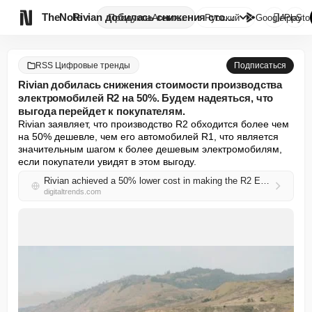

TheNote
Rivian добилась снижения стоим...
Продукты
Агенты
Русский
GooglePlay
AppSto
RSS Цифровые тренды
Подписаться
Rivian добилась снижения стоимости производства
электромобилей R2 на 50%. Будем надеяться, что
выгода перейдет к покупателям.
Rivian заявляет, что производство R2 обходится более чем 
на 50% дешевле, чем его автомобилей R1, что является 
значительным шагом к более дешевым электромобилям, 
если покупатели увидят в этом выгоду.
Rivian achieved a 50% lower cost in making the R2 EVs. Let’s hope the benefits pass on to buyers
digitaltrends.com