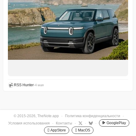
RSS Hunter
•
4 мая
© 2015-2026, TheNote.app
·
Политика конфиденциальности
·
GooglePlay
Условия использования
·
Контакты
·
·
·
 AppStore
 MacOS