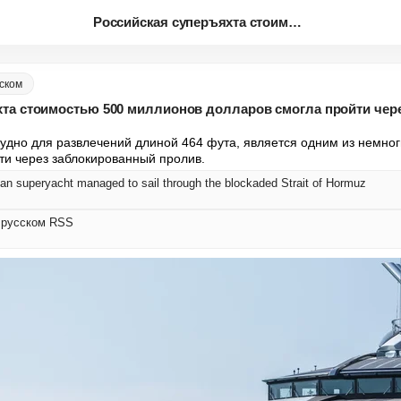
Российская суперъяхта стоимост...
сском
хта стоимостью 500 миллионов долларов смогла пройти чер
удно для развлечений длиной 464 фута, является одним из немноги
ти через заблокированный пролив.
ian superyacht managed to sail through the blockaded Strait of Hormuz
а русском RSS