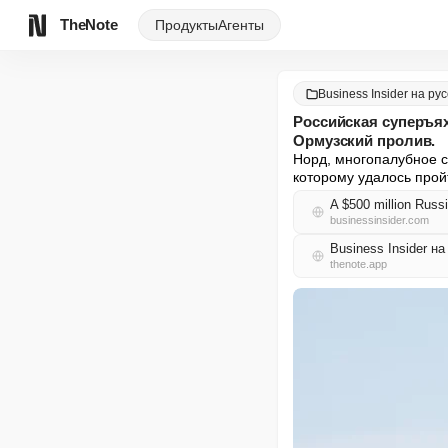
TheNote
Продукты
Агенты
Business Insider на ру
Российская суперъя
Ормузский пролив.
Норд, многопалубное с
которому удалось прой
A $500 million Russ
businessinsider.com
Business Insider н
thenote.app