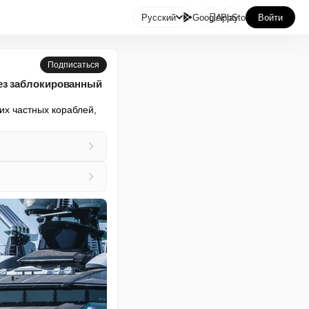

Русский
GooglePlay
AppStore
Войти
Подписаться
ез заблокированный
х частных кораблей, 