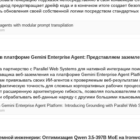
ход предотвращает дрейф кода и в конечном итоге создает безопа
ть обновления своей собственной логики посредством стандартных 
 agents with modular prompt transpilation
com
 платформе Gemini Enterprise Agent: Представляем заземл
а партнерство с Parallel Web Systems для нативной интеграции пои
ставщика веб-заземления на платформе Gemini Enterprise Agent Platf
ам привязывать своих ИИ-агентов к проверяемым веб-результатам 
актическую точность для сложных корпоративных рабочих процессо
т расширенную архитектурную гибкость, позволяя пользователям п
 и обрабатывать веб-данные наряду с другими большими языковым
 Gemini Enterprise Agent Platform: Introducing Grounding with Parallel Web 
com
емной инженерии: Оптимизация Qwen 3.5-397B MoE на Ironwo