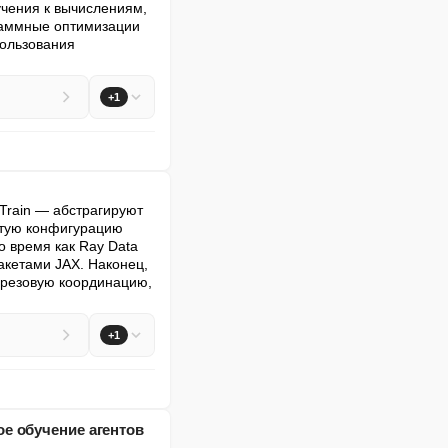
чения к вычислениям, 
аммные оптимизации 
ользования 
+1
Train — абстрагируют 
стую конфигурацию 
 время как Ray Data 
кетами JAX. Наконец, 
резовую координацию, 
+1
е обучение агентов