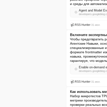
и среды для автоматиз
Agent and Model Eva
developers.googleblog.
RSS Hunter
•
31 июл.
Включите экспертные
Чтобы предотвратить ра
Агентские Навыки, осн
специализированные ин
формате frontmatter из
навыка, промежуточное
гарантируя, что модел
Enable on-demand ex
developers.googleblog.
RSS Hunter
•
31 июл.
Как использовать м
Набор микротестов TPU
метрики производитель
проверки реальных воз