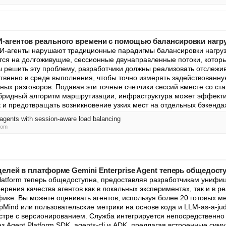
агентов реального времени с помощью балансировки нагру
-агенты нарушают традиционные парадигмы балансировки нагрузки 
тся на долгоживущие, сессионные двунаправленные потоки, которы
ы решить эту проблему, разработчики должны реализовать отслежив
венно в среде выполнения, чтобы точно измерять задействованн
вных разговоров. Подавая эти точные счетчики сессий вместе со с
ибридный алгоритм маршрутизации, инфраструктура может эффекти
и предотвращать возникновение узких мест на отдельных бэкендах
 agents with session-aware load balancing
com
делей в платформе Gemini Enterprise Agent теперь общедост
latform теперь общедоступна, предоставляя разработчикам унифи
рения качества агентов как в локальных экспериментах, так и в ре
ике. Вы можете оценивать агентов, используя более 20 готовых ме
pMind или пользовательские метрики на основе кода и LLM-as-a-jud
тре с версионированием. Служба интегрируется непосредственно
 Agent Platform SDK, agents-cli и ADK, предлагая встроенные сим