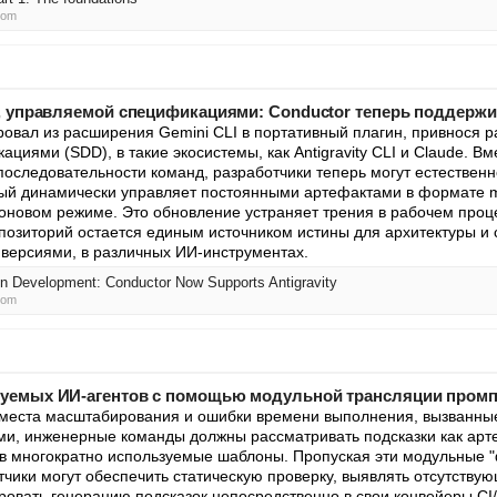
com
, управляемой спецификациями: Conductor теперь поддержива
овал из расширения Gemini CLI в портативный плагин, привнося ра
иями (SDD), в такие экосистемы, как Antigravity CLI и Claude. Вме
 последовательности команд, разработчики теперь могут естественн
ый динамически управляет постоянными артефактами в формате ma
фоновом режиме. Это обновление устраняет трения в рабочем проц
епозиторий остается единым источником истины для архитектуры и 
версиями, в различных ИИ-инструментах.
n Development: Conductor Now Supports Antigravity
com
уемых ИИ-агентов с помощью модульной трансляции пром
е места масштабирования и ошибки времени выполнения, вызванны
и, инженерные команды должны рассматривать подсказки как арте
в многократно используемые шаблоны. Пропуская эти модульные "
тчики могут обеспечить статическую проверку, выявлять отсутствую
ровать генерацию подсказок непосредственно в свои конвейеры CI/