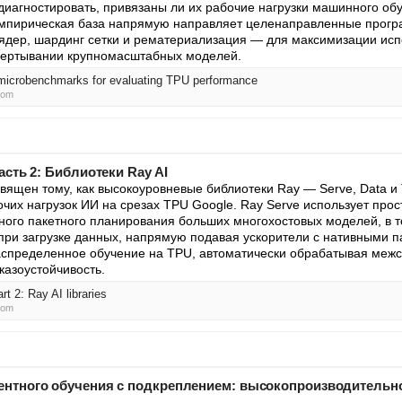
диагностировать, привязаны ли их рабочие нагрузки машинного обу
 эмпирическая база напрямую направляет целенаправленные прогр
 ядер, шардинг сетки и рематериализация — для максимизации исп
вертывании крупномасштабных моделей.
microbenchmarks for evaluating TPU performance
com
асть 2: Библиотеки Ray AI
вящен тому, как высокоуровневые библиотеки Ray — Serve, Data и 
очих нагрузок ИИ на срезах TPU Google. Ray Serve использует про
ного пакетного планирования больших многохостовых моделей, в то
 при загрузке данных, напрямую подавая ускорители с нативными па
аспределенное обучение на TPU, автоматически обрабатывая межс
казоустойчивость.
t 2: Ray AI libraries
com
ентного обучения с подкреплением: высокопроизводительно