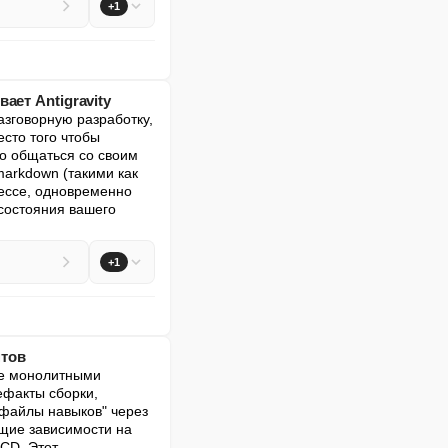
+1
ет Antigravity
зговорную разработку, 
сто того чтобы 
о общаться со своим 
rkdown (такими как 
ессе, одновременно 
состояния вашего 
+1
птов
е монолитными 
факты сборки, 
файлы навыков" через 
щие зависимости на 
CD. Этот 