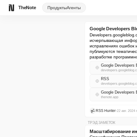
TheNote
Продукты
Агенты
Google Developers Bl
Developers.googleblog.
исчерпывающая информ
исправлениях ошибок и
публикуются тематичес
разработке программн
Google Developers 
developers.googleblog.
RSS
developers.googleblog.
Google Developers
thenote.app
RSS Hunter
•
22 авг. 2024 г
ТРЭД ЗАМЕТОК
Масштабирование ин