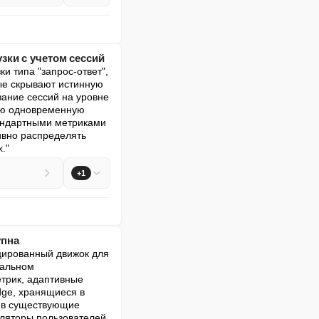
зки с учетом сессий
типа "запрос-ответ", 
е скрывают истинную 
ание сессий на уровне 
ую одновременную 
тандартными метриками 
вно распределять 
."
+1
упна
цированный движок для 
альном 
трик, адаптивные 
ge, хранящиеся в 
 в существующие 
уляторы пользователей 