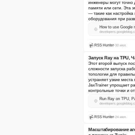
инженеры могут точно 
памяти или сети. Эта
— такие как настройка
оборудования при раз
How to use Google 
developers.googleblog.
RSS Hunter
•
30 июл.
Запуск Ray на TPU, Ч
Этот второй выпуск пос
сложности запуска раб
топологии для правиль
устраняет узкие места
JaxTrainer упрощает р
контрольные точки и от
Run Ray on TPU, Par
developers.googleblog.
RSS Hunter
•
24 июл.
Масштабирование аг