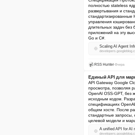
Спецификация Протокол
полностью stateless я
развертывания и станда
стандартизированные H
управления кэшировани
длительных задач без 
приложений на эту выс
Go и C#.
Scaling AI Agent In
developers.googleblog.
RSS Hunter
•
Вчера
Единый API для мар
API Gateway Google Cl
просмотра, позволяя р
OpenAI OSS-GPT, без ж
исходным кодом. Разра
спецификациях OpenAPI
общем хосте. После ра
стандартные запросы, 
целевой модели и марш
A unified API for AI
developers.googleblog.