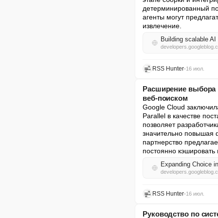
детерминированный под
агенты могут предлага
извлечение.
Building scalable AI
developers.googleblog.
RSS Hunter
•
16 июл.
Расширение выбора в
веб-поиском
Google Cloud заключил
Parallel в качестве по
позволяет разработчик
значительно повышая ф
партнерство предлагае
постоянно кэшировать
Expanding Choice in
developers.googleblog.
RSS Hunter
•
16 июл.
Руководство по сист