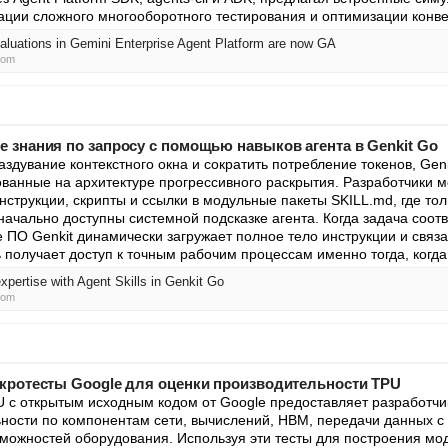
ации сложного многооборотного тестирования и оптимизации конве
luations in Gemini Enterprise Agent Platform are now GA
com
 знания по запросу с помощью навыков агента в Genkit Go
здувание контекстного окна и сократить потребление токенов, Genk
ованные на архитектуре прогрессивного раскрытия. Разработчики мо
струкции, скрипты и ссылки в модульные пакеты SKILL.md, где тол
начально доступны системной подсказке агента. Когда задача соотв
 ПО Genkit динамически загружает полное тело инструкции и связа
ь получает доступ к точным рабочим процессам именно тогда, когда
pertise with Agent Skills in Genkit Go
com
икротесты Google для оценки производительности TPU
 с открытым исходным кодом от Google предоставляет разработчи
ности по компонентам сети, вычислений, HBM, передачи данных с 
можностей оборудования. Используя эти тесты для построения моде