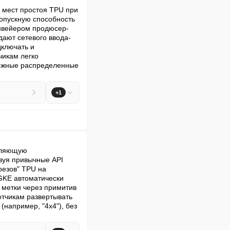
 мест простоя TPU при 
пускную способность 
нвейером продюсер-
дают сетевого ввода-
ключать и 
икам легко 
ожные распределенные 
+1
оляющую 
зуя привычные API 
езов" TPU на 
GKE автоматически 
метки через примитив 
тчикам развертывать 
например, "4x4"), без 