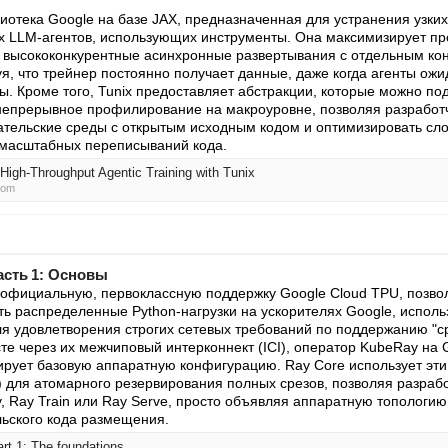
лиотека Google на базе JAX, предназначенная для устранения узких
 LLM-агентов, использующих инструменты. Она максимизирует про
я высококонкурентные асинхронные развертывания с отдельным ко
уя, что трейнер постоянно получает данные, даже когда агенты ожи
ы. Кроме того, Tunix предоставляет абстракции, которые можно под
 непрерывное профилирование на макроуровне, позволяя разработч
ательские среды с открытым исходным кодом и оптимизировать сл
 масштабных переписываний кода.
 High-Throughput Agentic Training with Tunix
com
асть 1: Основы
 официальную, первоклассную поддержку Google Cloud TPU, позв
ть распределенные Python-нагрузки на ускорителях Google, исполь
Для удовлетворения строгих сетевых требований по поддержанию "ср
сте через их межчиповый интерконнект (ICI), оператор KubeRay на 
ирует базовую аппаратную конфигурацию. Ray Core использует эти 
() для атомарного резервирования полных срезов, позволяя разрабо
 Ray Train или Ray Serve, просто объявляя аппаратную топологию (
ьского кода размещения.
t 1: The foundations