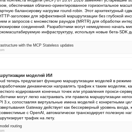
а Контекста Модели (MCP) от 28.07.2026 заменяет устаревшие stat
дром, обеспечивая облачно-ориентированное горизонтальное масшта
ртную балансировку нагрузки round-robin. Этот архитектурный сдви
TTP-заголовки для эффективной маршрутизации без глубокой инсп
ем и запросов с множеством раундов (MRTR) для обработки интер
блокировки соединений. Разработчики могут немедленно начать миг
окомасштабируемую инфраструктуру, используя новые бета-SDK для 
frastructure with the MCP Stateless updates
com
шрутизации моделей ИИ
oud теперь предлагает функцию маршрутизации моделей в режиме 
азработчикам динамически направлять трафик к таким моделям, как
есткого кодирования конечных точек или управления прокси-серве
ботчики могут легко настраивать эти правила маршрутизации непос
 3.x, сопоставляя виртуальные имена моделей с конкретными це
звертывания Gateway действует как бессерверный уровень входа, 
совместимые с OpenAI, автоматически транскодирует полезную нагр
рутизирует трафик на лету.
 model routing
com