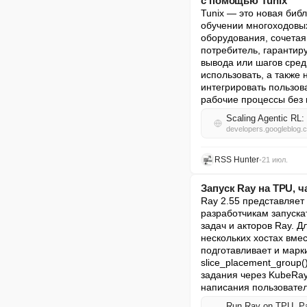
с помощью Tunix
Tunix — это новая биб
обучении многоходовых
оборудования, сочета
потребитель, гарантир
вывода или шагов сред
использовать, а также
интегрировать пользов
рабочие процессы без
Scaling Agentic RL:
developers.googleblog.
RSS Hunter
•
21 июл.
Запуск Ray на TPU, ч
Ray 2.55 представляет
разработчикам запуска
задач и акторов Ray. 
нескольких хостах вме
подготавливает и марк
slice_placement_group
задания через KubeRay,
написания пользовател
Run Ray on TPU, Par