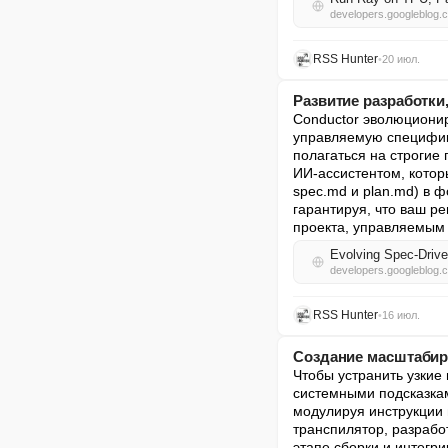
developers.googleblog.
RSS Hunter
•
20 июл.
Развитие разработки
Conductor эволюционир
управляемую спецификац
полагаться на строгие
ИИ-ассистентом, котор
spec.md и plan.md) в 
гарантируя, что ваш р
проекта, управляемым 
Evolving Spec-Drive
developers.googleblog.
RSS Hunter
•
16 июл.
Создание масштабир
Чтобы устранить узки
системными подсказкам
модулируя инструкции 
транспилятор, разрабо
этапе сборки и интегри