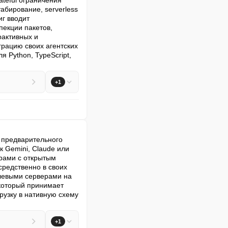
eful ограничения 
бирование, serverless 
г вводит 
екции пакетов, 
активных и 
рацию своих агентских 
Python, TypeScript, 
+1
предварительного 
 Gemini, Claude или 
рами с открытым 
редственно в своих 
левыми серверами на 
который принимает 
узку в нативную схему 
+1