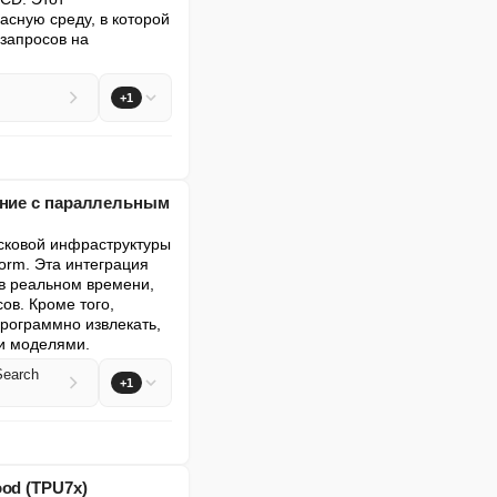
сную среду, в которой 
запросов на 
+1
ение с параллельным
сковой инфраструктуры 
orm. Эта интеграция 
в реальном времени, 
в. Кроме того, 
рограммно извлекать, 
и моделями.
Search
+1
od (TPU7x)