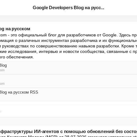
Google Developers Blog на русс...
og на русском
com - это официальный блог для разработчиков от Google. Здесь пр
ация о различных инструментах разработчика и их функциональны
 руководствах по совершенствованию навыков разработки. Кроме тог
кие исследования, интервью и новости сообщества, связанные с пр
ого обеспечения.
Blog
com
com
 Blog на русском RSS
.
фраструктуры ИИ-агентов с помощью обновлений без сост