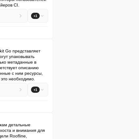
йеров CI.
+1
it Go представляет 
гут упаковывать 
ько метаданные в 
етствует описанию 
нные с ним ресурсы, 
 это необходимо.
+1
кам детальные 
хоста и внимания для 
ли Roofline, 