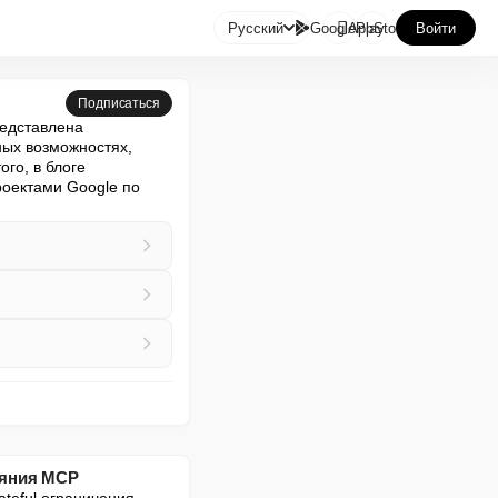

Русский
GooglePlay
AppStore
Войти
Подписаться
едставлена 
х возможностях, 
о, в блоге 
оектами Google по 
ояния MCP