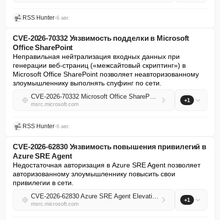
RSS Hunter
•
6 авг.
CVE-2026-70332 Уязвимость подделки в Microsoft
Office SharePoint
Неправильная нейтрализация входных данных при 
генерации веб-страниц («межсайтовый скриптинг») в 
Microsoft Office SharePoint позволяет неавторизованному 
злоумышленнику выполнять спуфинг по сети.
CVE-2026-70332 Microsoft Office SharePoint Spoofing Vulnerability
+1
msrc.microsoft.com
RSS Hunter
•
6 авг.
CVE-2026-62830 Уязвимость повышения привилегий в
Azure SRE Agent
Недостаточная авторизация в Azure SRE Agent позволяет 
авторизованному злоумышленнику повысить свои 
привилегии в сети.
CVE-2026-62830 Azure SRE Agent Elevation of Privilege Vulnerability
+1
msrc.microsoft.com