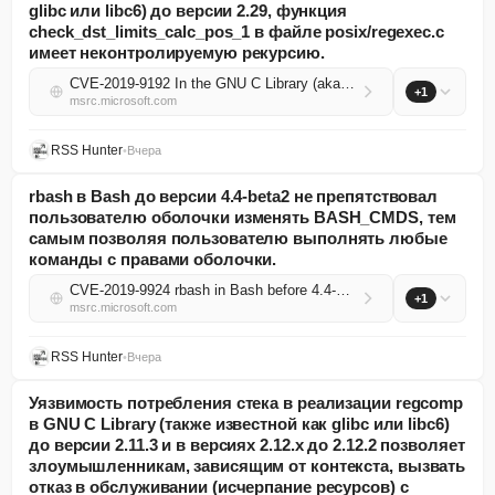
glibc или libc6) до версии 2.29, функция
check_dst_limits_calc_pos_1 в файле posix/regexec.c
имеет неконтролируемую рекурсию.
CVE-2019-9192 In the GNU C Library (aka glibc or libc6) through 2.29, check_dst_limits_calc_pos_1 in posix/regexec.c has Uncontrolled Recursion
+1
msrc.microsoft.com
RSS Hunter
•
Вчера
rbash в Bash до версии 4.4-beta2 не препятствовал
пользователю оболочки изменять BASH_CMDS, тем
самым позволяя пользователю выполнять любые
команды с правами оболочки.
CVE-2019-9924 rbash in Bash before 4.4-beta2 did not prevent the shell user from modifying BASH_CMDS, thus allowing the user to execute any command with the permissions of the shell.
+1
msrc.microsoft.com
RSS Hunter
•
Вчера
Уязвимость потребления стека в реализации regcomp
в GNU C Library (также известной как glibc или libc6)
до версии 2.11.3 и в версиях 2.12.x до 2.12.2 позволяет
злоумышленникам, зависящим от контекста, вызвать
отказ в обслуживании (исчерпание ресурсов) с