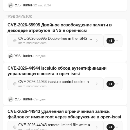
RSS Hunter
•
22 авг. 2024 г.
ТРЭД ЗАМЕТОК
CVE-2026-55995 Двойное освобождение памяти в
декодере атрибутов iSNS в open-iscsi
CVE-2026-55995 Double-free in the iSNS attribute decoder in open-iscsi
+1
msrc.microsoft.com
RSS Hunter
•
Сегодня
CVE-2026-44944 iscsiuio обход аутентификации
управляющего сокета в open-iscsi
CVE-2026-44944 iscsiuio control-socket authentication bypass in open-iscsi
+1
msrc.microsoft.com
RSS Hunter
•
Сегодня
CVE-2026-44943 удаленная ограниченная запись
файлов от имени root через обнаружение в open-iscsi
CVE-2026-44943 remote limited file-write as root via discovery in open-iscsi
+1
msrc.microsoft.com