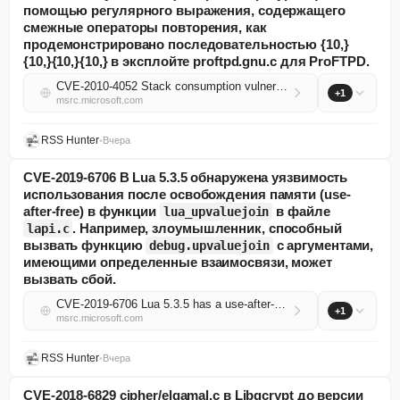
помощью регулярного выражения, содержащего
смежные операторы повторения, как
продемонстрировано последовательностью {10,}
{10,}{10,}{10,} в эксплойте proftpd.gnu.c для ProFTPD.
CVE-2010-4052 Stack consumption vulnerability in the regcomp implementation in the GNU C Library (aka glibc or libc6) through 2.11.3, and 2.12.x through 2.12.2, allows context-dependent attackers to cause a denial of service (resource exhaustion) via...
+1
msrc.microsoft.com
RSS Hunter
•
Вчера
CVE-2019-6706 В Lua 5.3.5 обнаружена уязвимость
использования после освобождения памяти (use-
after-free) в функции
в файле
lua_upvaluejoin
. Например, злоумышленник, способный
lapi.c
вызвать функцию
с аргументами,
debug.upvaluejoin
имеющими определенные взаимосвязи, может
вызвать сбой.
CVE-2019-6706 Lua 5.3.5 has a use-after-free in lua_upvaluejoin in lapi.c. For example a crash outcome might be achieved by an attacker who is able to trigger a debug.upvaluejoin call in which the arguments have certain relationships.
+1
msrc.microsoft.com
RSS Hunter
•
Вчера
CVE-2018-6829 cipher/elgamal.c в Libgcrypt до версии