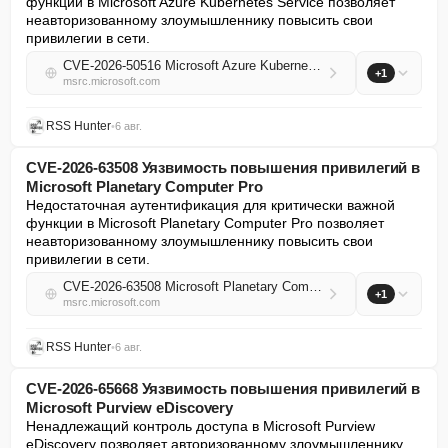
функции в Microsoft Azure Kubernetes Service позволяет 
неавторизованному злоумышленнику повысить свои 
привилегии в сети.
CVE-2026-50516 Microsoft Azure Kubernetes Service Elevation of Privilege Vulnerability
+1
msrc.microsoft.com
RSS Hunter
•
6 авг.
CVE-2026-63508 Уязвимость повышения привилегий в
Microsoft Planetary Computer Pro
Недостаточная аутентификация для критически важной 
функции в Microsoft Planetary Computer Pro позволяет 
неавторизованному злоумышленнику повысить свои 
привилегии в сети.
CVE-2026-63508 Microsoft Planetary Computer Pro Elevation of Privilege Vulnerability
+1
msrc.microsoft.com
RSS Hunter
•
6 авг.
CVE-2026-65668 Уязвимость повышения привилегий в
Microsoft Purview eDiscovery
Ненадлежащий контроль доступа в Microsoft Purview 
eDiscovery позволяет авторизованному злоумышленнику 