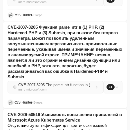
msrc.microsoft.com
RSS Hunter
•
Вчера
CVE-2007-3205 Функция parse_str в (1) PHP, (2)
Hardened-PHP и (3) Suhosin, при вызове без второго
параметра, может позволить удаленным
злоумышленникам перезаписывать произвольные
переменные, указывая имена и значения переменных
в анализируемой строке. ПРИМЕЧАНИЕ: неясно,
является ли это ограничением дизайна функции или
ошибкой в PHP, хотя это, вероятно, будет
рассматриваться как ошибка в Hardened-PHP и
Suhosin.
CVE-2007-3205 The parse_str function in (1) PHP, (2) Hardened-PHP, and (3) Suhosin, when called without a second parameter, might allow remote attackers to overwrite arbitrary variables by specifying variable names and values in the string to be pars...
+1
msrc.microsoft.com
RSS Hunter
•
Вчера
CVE-2026-50516 Уязвимость повышения привилегий в
Microsoft Azure Kubernetes Service
Отсутствие аутентификации для критически важной 