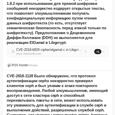
1.8.2 при использовании для прямой шифровки
сообщений некорректно кодирует открытые тексты,
что позволяет злоумышленникам получать
конфиденциальную информацию путем чтения
данных шифротекста (то есть, отсутствует
семантическая безопасность перед атакой только по
шифротексту). Предположение о Децизионном
Диффи-Хеллмане (DDH) не выполняется для
реализации ElGamal в Libgcrypt.
CVE-2018-6829 cipher/elgamal.c in Libgcrypt through 1.8.2, when used to encrypt messages directly, improperly encodes plaintexts, which allows attackers to obtain sensitive information by reading ciphertext data (i.e., it does not have semantic secur...
+1
msrc.microsoft.com
RSS Hunter
•
Вчера
CVE-2018-1128 Было обнаружено, что протокол
аутентификации cephx некорректно проверял
клиентов ceph и был уязвим к атаке повторного
воспроизведения. Любой злоумышленник, имеющий
доступ к сети кластера ceph и способный
перехватывать пакеты в сети, может использовать
эту уязвимость для аутентификации в службе ceph и
выполнения действий, разрешенных службой ceph.
Считается, что уязвимы ветки master, mimic, luminous