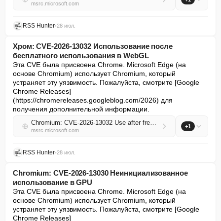
msrc.microsoft.com
RSS Hunter
•
28 июл.
Хром: CVE-2026-13032 Использование после
бесплатного использования в WebGL
Эта CVE была присвоена Chrome. Microsoft Edge (на 
основе Chromium) использует Chromium, который 
устраняет эту уязвимость. Пожалуйста, смотрите [Google 
Chrome Releases]
(https://chromereleases.googleblog.com/2026) для 
получения дополнительной информации.
Chromium: CVE-2026-13032 Use after free in WebGL
+1
msrc.microsoft.com
RSS Hunter
•
28 июл.
Chromium: CVE-2026-13030 Неинициализованное
использование в GPU
Эта CVE была присвоена Chrome. Microsoft Edge (на 
основе Chromium) использует Chromium, который 
устраняет эту уязвимость. Пожалуйста, смотрите [Google 
Chrome Releases]