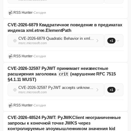
RSS Hunter
•
Сегодня
CVE-2026-6879 Квадратичное поведение в предикатах
индекса xml.etree.ElementPath
CVE-2026-6879 Quadratic Behavior in xml.etree.ElementPath Index Predicates
+1
msrc.microsoft.com
RSS Hunter
•
Сегодня
CVE-2026-32597 PyJWT принимает неизвестные
расширения заголовка
(нарушение RFC 7515
crit
§4.1.11 MUST)
CVE-2026-32597 PyJWT accepts unknown `crit` header extensions (RFC 7515 §4.1.11 MUST violation)
+1
msrc.microsoft.com
RSS Hunter
•
Сегодня
CVE-2026-48524 PyJWT: PyJWKClient неограниченные
запросы к конечной точке JWKS через
контролируемые злоумышленником значения kid