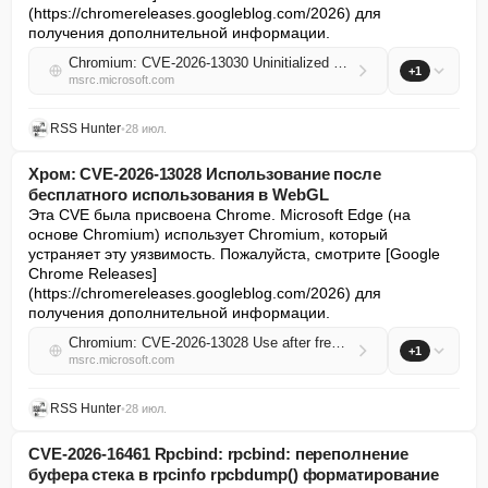
(https://chromereleases.googleblog.com/2026) для 
получения дополнительной информации.
Chromium: CVE-2026-13030 Uninitialized Use in GPU
+1
msrc.microsoft.com
RSS Hunter
•
28 июл.
Хром: CVE-2026-13028 Использование после
бесплатного использования в WebGL
Эта CVE была присвоена Chrome. Microsoft Edge (на 
основе Chromium) использует Chromium, который 
устраняет эту уязвимость. Пожалуйста, смотрите [Google 
Chrome Releases]
(https://chromereleases.googleblog.com/2026) для 
получения дополнительной информации.
Chromium: CVE-2026-13028 Use after free in WebGL
+1
msrc.microsoft.com
RSS Hunter
•
28 июл.
CVE-2026-16461 Rpcbind: rpcbind: переполнение
буфера стека в rpcinfo rpcbdump() форматирование