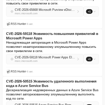
повысить свои привилегии в сети.
CVE-2026-65668 Microsoft Purview eDiscovery Elevation of Privilege Vulnerability
+1
msrc.microsoft.com
RSS Hunter
•
6 авг.
CVE-2026-59118 Уязвимость повышения привилегий в
Microsoft Power Apps
Ненадлежащая авторизация в Microsoft Power Apps 
позволяет неавторизованному злоумышленнику повысить 
свои привилегии в сети.
CVE-2026-59118 Microsoft Power Apps Elevation of Privilege Vulnerability
+1
msrc.microsoft.com
RSS Hunter
•
6 авг.
CVE-2026-50515 Уязвимость удаленного выполнения
кода в Azure Service Bus
Десериализация недоверенных данных в Azure Service Bus 
позволяет авторизованному злоумышленнику выполнять 
код по сети.
CVE-2026-50515 Azure Service Bus Remote Code Execution Vulnerability