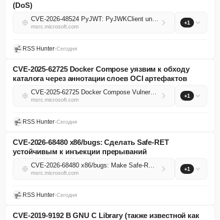
(DoS)
CVE-2026-48524 PyJWT: PyJWKClient unbounded JWKS endpoint requests via attacker-controlled kid values (DoS)
+1
msrc.microsoft.com
RSS Hunter
•
Сегодня
CVE-2025-62725 Docker Compose уязвим к обходу
каталога через аннотации слоев OCI артефактов
CVE-2025-62725 Docker Compose Vulnerable to Path Traversal via OCI Artifact Layer Annotations
+1
msrc.microsoft.com
RSS Hunter
•
Сегодня
CVE-2026-68480 x86/bugs: Сделать Safe-RET
устойчивым к инъекции прерываний
CVE-2026-68480 x86/bugs: Make Safe-RET robust against interrupt injection
+1
msrc.microsoft.com
RSS Hunter
•
Сегодня
CVE-2019-9192 В GNU C Library (также известной как