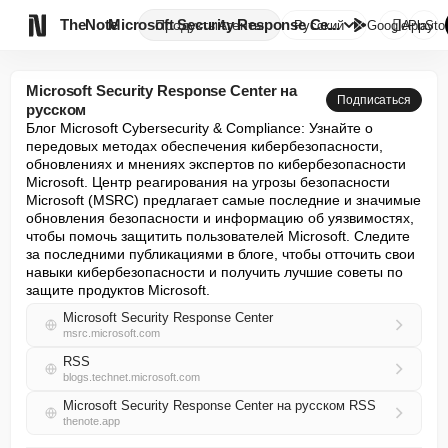

TheNote
Microsoft Security Response Ce...
Продукты
Агенты
Русский
GooglePlay
AppSto
Microsoft Security Response Center на
Подписаться
русском
Блог Microsoft Cybersecurity & Compliance: Узнайте о 
передовых методах обеспечения кибербезопасности, 
обновлениях и мнениях экспертов по кибербезопасности 
Microsoft. Центр реагирования на угрозы безопасности 
Microsoft (MSRC) предлагает самые последние и значимые 
обновления безопасности и информацию об уязвимостях, 
чтобы помочь защитить пользователей Microsoft. Следите 
за последними публикациями в блоге, чтобы отточить свои 
навыки кибербезопасности и получить лучшие советы по 
защите продуктов Microsoft.
Microsoft Security Response Center
msrc.microsoft.com
RSS
blogs.technet.microsoft.com
Microsoft Security Response Center на русском RSS
thenote.app