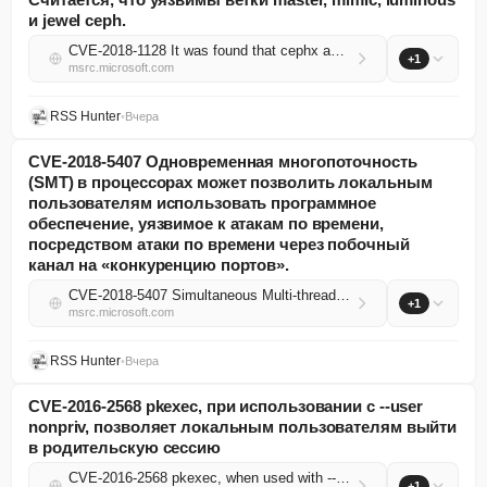
и jewel ceph.
CVE-2018-1128 It was found that cephx authentication protocol did not verify ceph clients correctly and was vulnerable to replay attack. Any attacker having access to ceph cluster network who is able to sniff packets on network can use this vulnerabi...
+1
msrc.microsoft.com
RSS Hunter
•
Вчера
CVE-2018-5407 Одновременная многопоточность
(SMT) в процессорах может позволить локальным
пользователям использовать программное
обеспечение, уязвимое к атакам по времени,
посредством атаки по времени через побочный
канал на «конкуренцию портов».
CVE-2018-5407 Simultaneous Multi-threading (SMT) in processors can enable local users to exploit software vulnerable to timing attacks via a side-channel timing attack on 'port contention'.
+1
msrc.microsoft.com
RSS Hunter
•
Вчера
CVE-2016-2568 pkexec, при использовании с --user
nonpriv, позволяет локальным пользователям выйти
в родительскую сессию
CVE-2016-2568 pkexec, when used with --user nonpriv, allows local users to escape to the parent session
+1