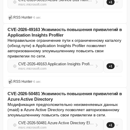
+1
msrc.microsoft.com
RSS Hunter
•
6 авг.
CVE-2026-49163 Уязвимость повышения привилегий в
Application Insights Profiler
Неправильное ограничение пути к ограниченному каталогу 
(обход пути) в Application Insights Profiler позволяет 
авторизованному злоумышленнику повысить свои 
привилегии по сети.
CVE-2026-49163 Application Insights Profiler Elevation of Privilege Vulnerability
+1
msrc.microsoft.com
RSS Hunter
•
6 авг.
CVE-2026-50481 Уязвимость повышения привилегий в
Azure Active Directory
Модификация предположительно неизменяемых данных 
(maid) в Azure Active Directory позволяет авторизованному 
злоумышленнику повысить свои привилегии в сети.
CVE-2026-50481 Azure Active Directory Elevation of Privilege Vulnerability
+1
msrc.microsoft.com