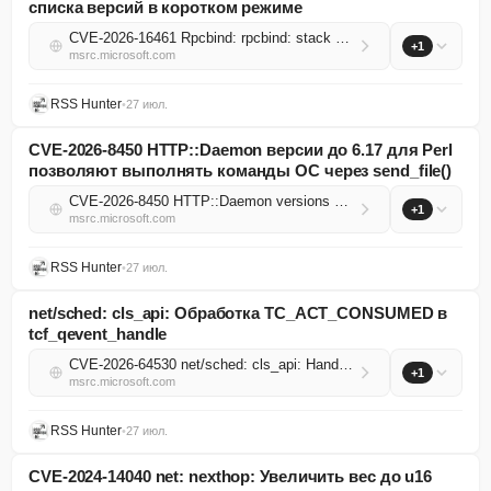
списка версий в коротком режиме
CVE-2026-16461 Rpcbind: rpcbind: stack buffer overflow in rpcinfo rpcbdump() short-mode version-list formatting
+1
msrc.microsoft.com
RSS Hunter
•
27 июл.
CVE-2026-8450 HTTP::Daemon версии до 6.17 для Perl
позволяют выполнять команды ОС через send_file()
CVE-2026-8450 HTTP::Daemon versions before 6.17 for Perl allow OS command injection via send_file()
+1
msrc.microsoft.com
RSS Hunter
•
27 июл.
net/sched: cls_api: Обработка TC_ACT_CONSUMED в
tcf_qevent_handle
CVE-2026-64530 net/sched: cls_api: Handle TC_ACT_CONSUMED in tcf_qevent_handle
+1
msrc.microsoft.com
RSS Hunter
•
27 июл.
CVE-2024-14040 net: nexthop: Увеличить вес до u16