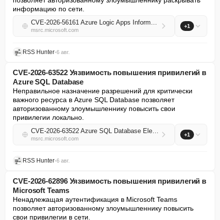
позволяет авторизованному злоумышленнику раскрывать 
информацию по сети.
CVE-2026-56161 Azure Logic Apps Information Disclosure Vulnerability
+1
msrc.microsoft.com
RSS Hunter
•
6 авг.
CVE-2026-63522 Уязвимость повышения привилегий в
Azure SQL Database
Неправильное назначение разрешений для критически 
важного ресурса в Azure SQL Database позволяет 
авторизованному злоумышленнику повысить свои 
привилегии локально.
CVE-2026-63522 Azure SQL Database Elevation of Privilege Vulnerability
+1
msrc.microsoft.com
RSS Hunter
•
6 авг.
CVE-2026-62896 Уязвимость повышения привилегий в
Microsoft Teams
Ненадлежащая аутентификация в Microsoft Teams 
позволяет авторизованному злоумышленнику повысить 
свои привилегии в сети.