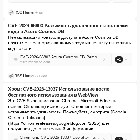
RSS Hunter
•
6 авг.
CVE-2026-66803 Уязвимость удаленного выполнения
кода в Azure Cosmos DB
Ненадлежащий контроль доступа в Azure Cosmos DB 
позволяет неавторизованному злоумышленнику выполнять 
код по сети.
CVE-2026-66803 Azure Cosmos DB Remote Code Execution Vulnerability
+1
msrc.microsoft.com
RSS Hunter
•
30 июл.
Хром: CVE-2026-13037 Использование после
бесплатного использования в WebView
Эта CVE была присвоена Chrome. Microsoft Edge (на 
основе Chromium) использует Chromium, который 
устраняет эту уязвимость. Пожалуйста, смотрите [Google 
Chrome Releases]
(https://chromereleases.googleblog.com/2026) для 
получения дополнительной информации.
Chromium: CVE-2026-13037 Use after free in WebView
+1