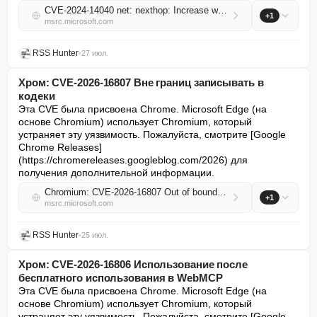
CVE-2024-14040 net: nexthop: Increase weight to u16
+1
msrc.microsoft.com
RSS Hunter
•
27 июл.
Хром: CVE-2026-16807 Вне границ записывать в
кодеки
Эта CVE была присвоена Chrome. Microsoft Edge (на 
основе Chromium) использует Chromium, который 
устраняет эту уязвимость. Пожалуйста, смотрите [Google 
Chrome Releases]
(https://chromereleases.googleblog.com/2026) для 
получения дополнительной информации.
Chromium: CVE-2026-16807 Out of bounds write in Codecs
+1
msrc.microsoft.com
RSS Hunter
•
25 июл.
Хром: CVE-2026-16806 Использование после
бесплатного использования в WebMCP
Эта CVE была присвоена Chrome. Microsoft Edge (на 
основе Chromium) использует Chromium, который 
устраняет эту уязвимость. Пожалуйста, смотрите [Google 