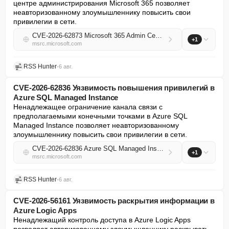
центре администрирования Microsoft 365 позволяет 
неавторизованному злоумышленнику повысить свои 
привилегии в сети.
CVE-2026-62873 Microsoft 365 Admin Center Elevation of Privilege Vulnerability
+1
msrc.microsoft.com
RSS Hunter
•
6 авг.
CVE-2026-62836 Уязвимость повышения привилегий в
Azure SQL Managed Instance
Ненадлежащее ограничение канала связи с 
предполагаемыми конечными точками в Azure SQL 
Managed Instance позволяет неавторизованному 
злоумышленнику повысить свои привилегии в сети.
CVE-2026-62836 Azure SQL Managed Instance Elevation of Privilege Vulnerability
+1
msrc.microsoft.com
RSS Hunter
•
6 авг.
CVE-2026-56161 Уязвимость раскрытия информации в
Azure Logic Apps
Ненадлежащий контроль доступа в Azure Logic Apps 