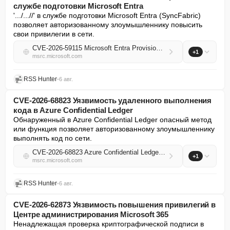
службе подготовки Microsoft Entra
'.../...//' в службе подготовки Microsoft Entra (SyncFabric) 
позволяет авторизованному злоумышленнику повысить 
свои привилегии в сети.
CVE-2026-59115 Microsoft Entra Provisioning Service Elevation of Privilege Vulnerability
+1
msrc.microsoft.com
RSS Hunter
•
6 авг.
CVE-2026-68823 Уязвимость удаленного выполнения
кода в Azure Confidential Ledger
Обнаруженный в Azure Confidential Ledger опасный метод 
или функция позволяет авторизованному злоумышленнику 
выполнять код по сети.
CVE-2026-68823 Azure Confidential Ledger Remote Code Execution Vulnerability
+1
msrc.microsoft.com
RSS Hunter
•
6 авг.
CVE-2026-62873 Уязвимость повышения привилегий в
Центре администрирования Microsoft 365
Ненадлежащая проверка криптографической подписи в 