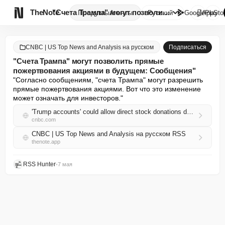

TheNote
"Счета Трампа" могут позволить...
Продукты
Агенты
Русский
GooglePlay
AppSto
CNBC | US Top News and Analysis на русском
Подписаться
"Счета Трампа" могут позволить прямые
пожертвования акциями в будущем: Сообщения"
"Согласно сообщениям, "счета Трампа" могут разрешить 
прямые пожертвования акциями. Вот что это изменение 
может означать для инвесторов."
'Trump accounts' could allow direct stock donations down the road: Reports
cnbc.com
CNBC | US Top News and Analysis на русском RSS
thenote.app
RSS Hunter
•
7 мая