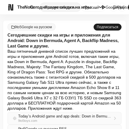

TheNote
Сегодняшние скидки на игры и п...
Продукты
Агенты
Русский
GooglePlay
AppSto
9to5Google на русском
Подписаться
Сегодняшние скидки на игры и приложения для
Android: Down in Bermuda, Agent A, Backflip Madness,
Last Game и другие.
Ваш пятничный дневной список лучших предложений на 
игры и приложения для Android готов, включая такие игры, 
как Down in Bermuda, Agent A: A puzzle in disguise, Backflip 
Madness, Majesty: The Fantasy Kingdom, The Last Game, 
King of Dragon Pass: Text RPG и другие. Обязательно 
ознакомьтесь также с гигантской скидкой в 500 долларов на 
Samsung Galaxy Tab S11 Ultra прямо сейчас, а также с 
последними умными дисплеями Amazon Echo Show 8 и 11 
по самым низким ценам за всю историю, и новым Samsung 
Galaxy Book6 Ultra X7 с 32 ГБ ОЗУ/1 ТБ SSD со скидкой 363 
доллара и БЕСПЛАТНОЙ подарочной картой Amazon на 50 
долларов. Приложения ждут ниже.
Today’s Android game and app deals: Down in Bermuda, Agent A, Backflip Madness, Last Game, more
9to5toys.com
9to5Google на русском RSS