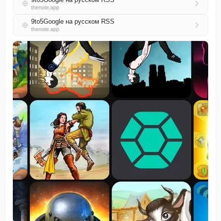
thenote.app
9to5Google на русском RSS
thenote.app