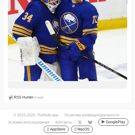
RSS Hunter
•
6 мая
© 2015-2026, TheNote.app
·
Политика конфиденциальности
·
GooglePlay
Условия использования
·
Контакты
·
·
·
 AppStore
 MacOS