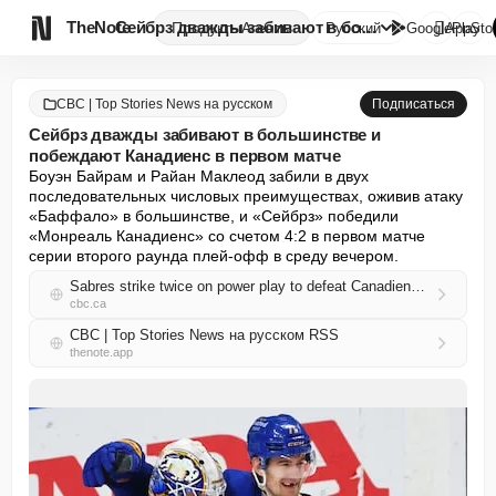

TheNote
Сейбрз дважды забивают в больш...
Продукты
Агенты
Русский
GooglePlay
AppSto
CBC | Top Stories News на русском
Подписаться
Сейбрз дважды забивают в большинстве и
побеждают Канадиенс в первом матче
Боуэн Байрам и Райан Маклеод забили в двух 
последовательных числовых преимуществах, оживив атаку 
«Баффало» в большинстве, и «Сейбрз» победили 
«Монреаль Канадиенс» со счетом 4:2 в первом матче 
серии второго раунда плей-офф в среду вечером.
Sabres strike twice on power play to defeat Canadiens in Game 1
cbc.ca
CBC | Top Stories News на русском RSS
thenote.app