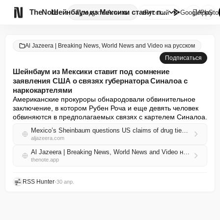

TheNote
Шейнбаум из Мексики ставит под...
Продукты
Агенты
Русский
GooglePlay
AppSto
Al Jazeera | Breaking News, World News and Video на русском
Подписаться
Шейнбаум из Мексики ставит под сомнение
заявления США о связях губернатора Синалоа с
наркокартелями
Американские прокуроры обнародовали обвинительное 
заключение, в котором Рубен Роча и еще девять человек 
обвиняются в предполагаемых связях с картелем Синалоа.
Mexico’s Sheinbaum questions US claims of drug ties to Sinaloa governor
aljazeera.com
Al Jazeera | Breaking News, World News and Video на русском RSS
thenote.app
RSS Hunter
•
30 апр.