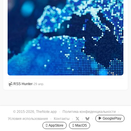
RSS Hunter
•
29 апр.
© 2015-2026, TheNote.app
·
Политика конфиденциальности
·
GooglePlay
Условия использования
·
Контакты
·
·
·
 AppStore
 MacOS