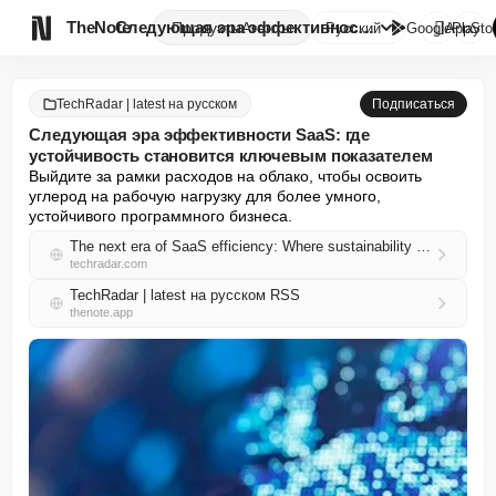

TheNote
Следующая эра эффективности Sa...
Продукты
Агенты
Русский
GooglePlay
AppSto
TechRadar | latest на русском
Подписаться
Следующая эра эффективности SaaS: где
устойчивость становится ключевым показателем
Выйдите за рамки расходов на облако, чтобы освоить 
углерод на рабочую нагрузку для более умного, 
устойчивого программного бизнеса.
The next era of SaaS efficiency: Where sustainability becomes a core metric
techradar.com
TechRadar | latest на русском RSS
thenote.app