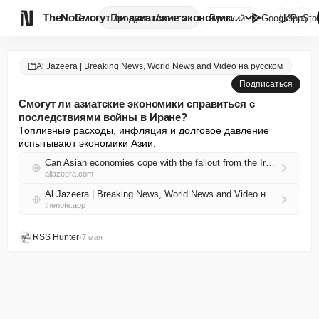

TheNote
Смогут ли азиатские экономики ...
Продукты
Агенты
Русский
GooglePlay
AppSto
Al Jazeera | Breaking News, World News and Video на русском
Подписаться
Смогут ли азиатские экономики справиться с
последствиями войны в Иране?
Топливные расходы, инфляция и долговое давление 
испытывают экономики Азии.
Can Asian economies cope with the fallout from the Iran war?
aljazeera.com
Al Jazeera | Breaking News, World News and Video на русском RSS
thenote.app
RSS Hunter
•
7 мая