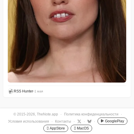
RSS Hunter
•
1 мая
© 2015-2026, TheNote.app
·
Политика конфиденциальности
·
GooglePlay
Условия использования
·
Контакты
·
·
·
 AppStore
 MacOS