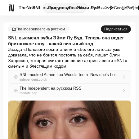

TheNote
SNL высмеял зубы Эйми Лу Вуд. ...
Продукты
Агенты
Русский
GooglePlay
AppSto
The Independent на русском
Подписаться
SNL высмеял зубы Эйми Лу Вуд. Теперь она ведет
британское шоу – какой сильный ход
Звезда «Полового воспитания» и «Белого лотоса» уже 
доказала, что не боится постоять за себя, пишет Элли 
Харрисон, которая считает решение актрисы вести «SNL» 
смелым и блестящим ходом.
SNL mocked Aimee Lou Wood’s teeth. Now she’s hosting the UK show – what a power move
independent.co.uk
The Independent на русском RSS
thenote.app