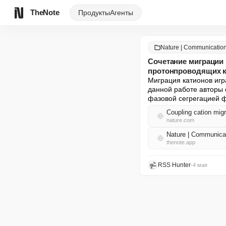
TheNote
Продукты
Агенты
Nature | Communicatio
Сочетание миграции 
протонпроводящих к
Миграция катионов игр
данной работе авторы 
фазовой сегрегацией 
Coupling cation migr
nature.com
Nature | Communica
thenote.app
RSS Hunter
•
4 мая