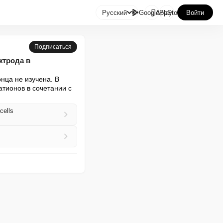

Русский
GooglePlay
AppStore
Войти
Подписаться
ктрода в
ца не изучена. В 
тионов в сочетании с 
cells