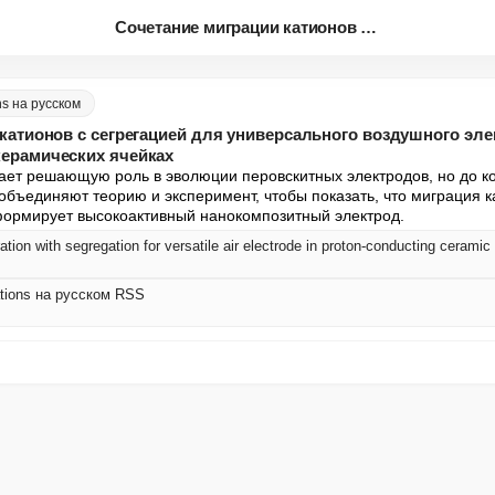
Сочетание миграции катионов с ...
ns на русском
катионов с сегрегацией для универсального воздушного эле
ерамических ячейках
ает решающую роль в эволюции перовскитных электродов, но до кон
объединяют теорию и эксперимент, чтобы показать, что миграция ка
формирует высокоактивный нанокомпозитный электрод.
ation with segregation for versatile air electrode in proton-conducting ceramic 
tions на русском RSS