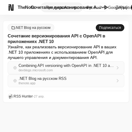

TheNote
Сочетание версионирования API ...
Продукты
Агенты
Русский
GooglePlay
AppSto
.NET Blog на русском
Подписаться
Сочетание версионирования API с OpenAPI в
приложениях .NET 10
Узнайте, как реализовать версионирование API в ваших 
.NET 10 приложениях с использованием OpenAPI для 
лучшего управления и документирования API.
Combining API versioning with OpenAPI in .NET 10 applications
devblogs.microsoft.com
.NET Blog на русском RSS
thenote.app
RSS Hunter
•
27 апр.