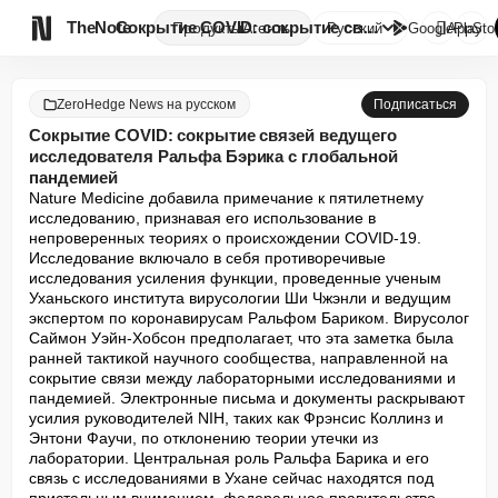

TheNote
Сокрытие COVID: сокрытие связе...
Продукты
Агенты
Русский
GooglePlay
AppSto
ZeroHedge News на русском
Подписаться
Сокрытие COVID: сокрытие связей ведущего
исследователя Ральфа Бэрика с глобальной
пандемией
Nature Medicine добавила примечание к пятилетнему 
исследованию, признавая его использование в 
непроверенных теориях о происхождении COVID-19. 
Исследование включало в себя противоречивые 
исследования усиления функции, проведенные ученым 
Уханьского института вирусологии Ши Чжэнли и ведущим 
экспертом по коронавирусам Ральфом Бариком. Вирусолог 
Саймон Уэйн-Хобсон предполагает, что эта заметка была 
ранней тактикой научного сообщества, направленной на 
сокрытие связи между лабораторными исследованиями и 
пандемией. Электронные письма и документы раскрывают 
усилия руководителей NIH, таких как Фрэнсис Коллинз и 
Энтони Фаучи, по отклонению теории утечки из 
лаборатории. Центральная роль Ральфа Барика и его 
связь с исследованиями в Ухане сейчас находятся под 