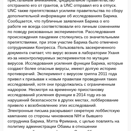
пристальным вниманием, федеральное правительство 
отстранило его от грантов, а UNC отправил его в отпуск. 
UNC также препятствовал усилиям правительства по сбору 
дополнительной информации об исследованиях Барика. 
Сообщается, что публичные заявления Барика о его 
работе не всегда соответствовали его личным сомнениям 
по поводу рискованных экспериментов. Расследования 
происхождения пандемии столкнулись со значительными 
препятствиями, при этом участие Барика было отмечено 
сотрудниками Конгресса. Пользователь засекреченного 
документа считает, что вирус возник в лаборатории Уханя 
из-за неконтролируемых экспериментов по мутации 
вирусов. Исследования усиления функции Барика, которые 
создают более опасные вирусы, имеют долгую историю 
противоречий. Эксперимент с вирусом гриппа 2011 года 
привел к призывам к новым правилам проведения таких 
исследований, хотя они продолжались с ограниченным 
надзором. Несмотря на временную приостановку 
исследований усиления функции в 2014 году из-за 
нарушений безопасности в других местах, лоббирование 
привело к возобновлению этих исследований. 
Электронные письма раскрывают секретную лоббистскую 
кампанию со стороны чиновников NIH и бывшего 
сотрудника Барика, Мэтта Фримана, с целью повлиять на 
политику администрации Обамы в отношении 