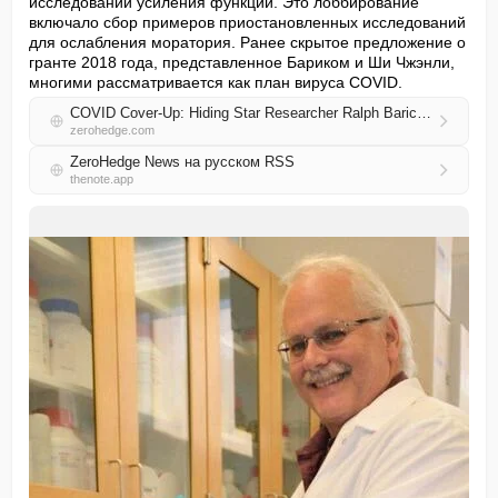
исследований усиления функции. Это лоббирование 
включало сбор примеров приостановленных исследований 
для ослабления моратория. Ранее скрытое предложение о 
гранте 2018 года, представленное Бариком и Ши Чжэнли, 
многими рассматривается как план вируса COVID.
COVID Cover-Up: Hiding Star Researcher Ralph Baric's Ties To Global Pandemic
zerohedge.com
ZeroHedge News на русском RSS
thenote.app